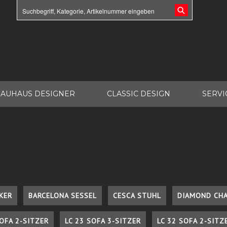
AUHAUS DESIGNER
CLASSIC DESIGN
SERVI
KER
BARCELONA SESSEL
CESCA STUHL
DIAMOND CHA
SOFA 2-SITZER
LC 23 SOFA 3-SITZER
LC 32 SOFA 2-SITZ