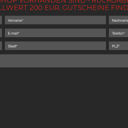
IM SHOP VORHANDEN SIND - RÜCKGA
LLWERT 200 EUR. GUTSCHEINE FI