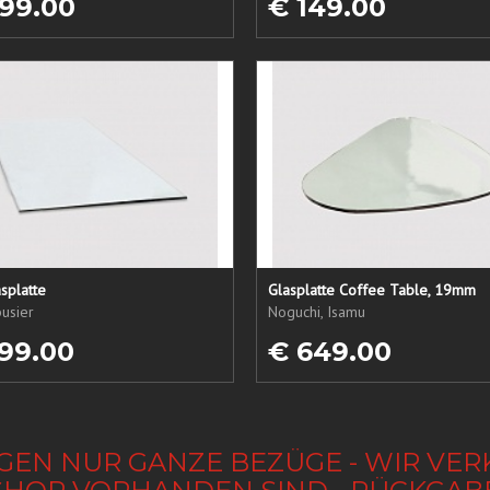
99.00
€ 149.00
splatte
Glasplatte Coffee Table, 19mm
usier
Noguchi, Isamu
99.00
€ 649.00
GEN NUR GANZE BEZÜGE - WIR VER