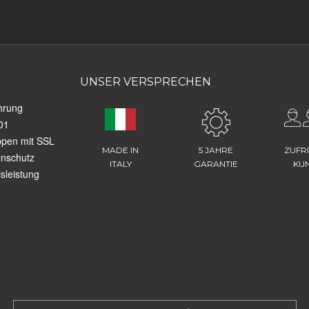
UNSER VERSPRECHEN
hrung
01
ppen mit SSL
MADE IN
5 JAHRE
ZUFR
enschutz
ITALY
GARANTIE
KU
sleistung