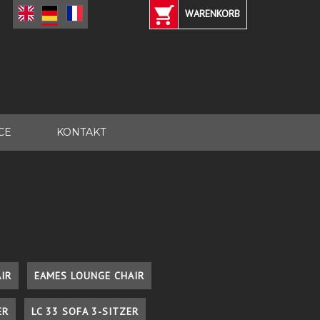
WARENKORB
CE
KONTAKT
IR
EAMES LOUNGE CHAIR
ER
LC 33 SOFA 3-SITZER