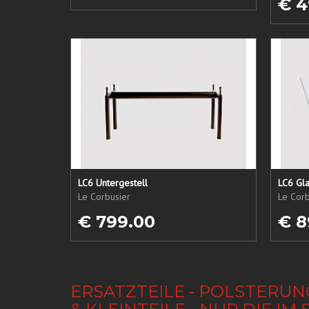
€ 4
LC6 Untergestell
LC6 Gla
Le Corbusier
Le Corb
€ 799.00
€ 8
ERSATZTEILE - POLSTERUN