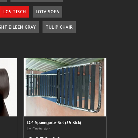
LC6 TISCH
LOTA SOFA
GHT EILEEN GRAY
TULIP CHAIR
LC4 Spanngurte-Set (35 Stck)
Le Corbusier