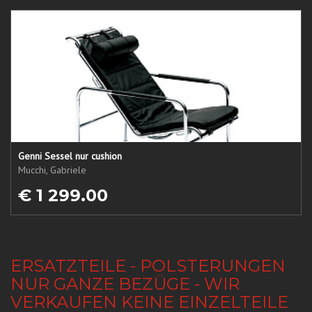
Genni Sessel nur cushion
Mucchi, Gabriele
€ 1 299.00
ERSATZTEILE - POLSTERUNGEN
NUR GANZE BEZÜGE - WIR
VERKAUFEN KEINE EINZELTEILE