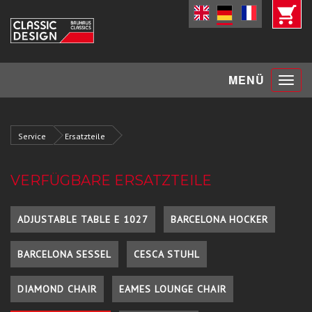
Toggle
MENÜ
navigat
Service
Ersatzteile
VERFÜGBARE ERSATZTEILE
ADJUSTABLE TABLE E 1027
BARCELONA HOCKER
BARCELONA SESSEL
CESCA STUHL
DIAMOND CHAIR
EAMES LOUNGE CHAIR