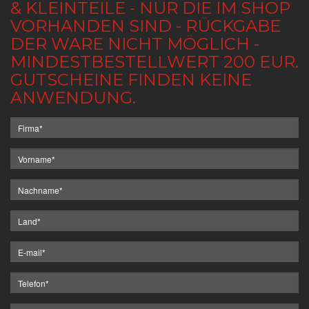
& KLEINTEILE - NUR DIE IM SHOP
VORHANDEN SIND - RÜCKGABE
DER WARE NICHT MÖGLICH -
MINDESTBESTELLWERT 200 EUR.
GUTSCHEINE FINDEN KEINE
ANWENDUNG.