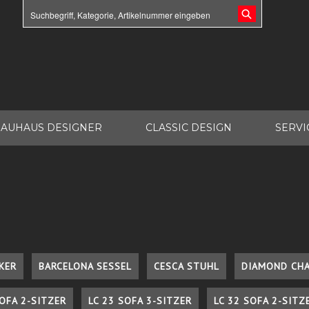
AUHAUS DESIGNER
CLASSIC DESIGN
SERVI
KER
BARCELONA SESSEL
CESCA STUHL
DIAMOND CHA
SOFA 2-SITZER
LC 23 SOFA 3-SITZER
LC 32 SOFA 2-SITZ