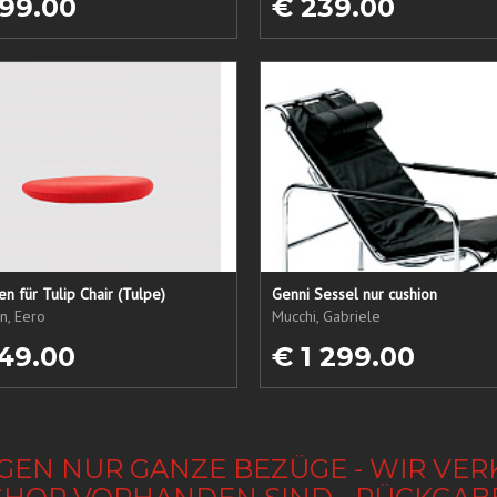
99.00
€ 239.00
sen für Tulip Chair (Tulpe)
Genni Sessel nur cushion
n, Eero
Mucchi, Gabriele
49.00
€ 1 299.00
GEN NUR GANZE BEZÜGE - WIR VER