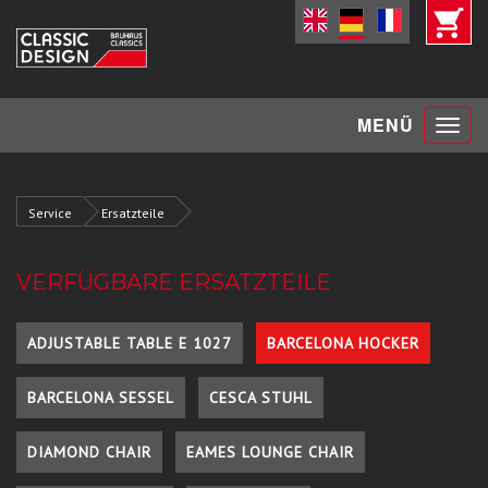
Toggle
MENÜ
navigat
Service
Ersatzteile
VERFÜGBARE ERSATZTEILE
ADJUSTABLE TABLE E 1027
BARCELONA HOCKER
BARCELONA SESSEL
CESCA STUHL
DIAMOND CHAIR
EAMES LOUNGE CHAIR