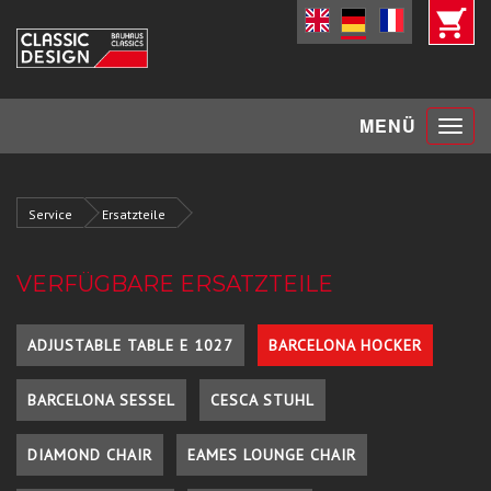
Toggle
MENÜ
navigat
Service
Ersatzteile
VERFÜGBARE ERSATZTEILE
ADJUSTABLE TABLE E 1027
BARCELONA HOCKER
BARCELONA SESSEL
CESCA STUHL
DIAMOND CHAIR
EAMES LOUNGE CHAIR