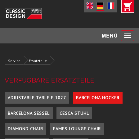
Toggle
MENÜ
navigat
Service
Ersatzteile
VERFÜGBARE ERSATZTEILE
ADJUSTABLE TABLE E 1027
BARCELONA HOCKER
BARCELONA SESSEL
CESCA STUHL
DIAMOND CHAIR
EAMES LOUNGE CHAIR