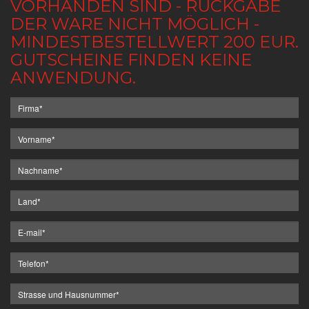
VORHANDEN SIND - RÜCKGABE
DER WARE NICHT MÖGLICH -
MINDESTBESTELLWERT 200 EUR.
GUTSCHEINE FINDEN KEINE
ANWENDUNG.