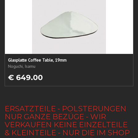
Glasplatte Coffee Table, 19mm
Noguchi, Isamu
€ 649.00
ERSATZTEILE - POLSTERUNGEN
NUR GANZE BEZÜGE - WIR
VERKAUFEN KEINE EINZELTEILE
& KLEINTEILE - NUR DIE IM SHOP