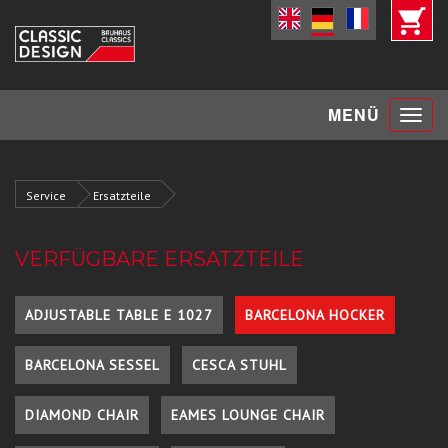
Toggle
MENÜ
navigat
Service
Ersatzteile
VERFÜGBARE ERSATZTEILE
ADJUSTABLE TABLE E 1027
BARCELONA HOCKER
BARCELONA SESSEL
CESCA STUHL
DIAMOND CHAIR
EAMES LOUNGE CHAIR