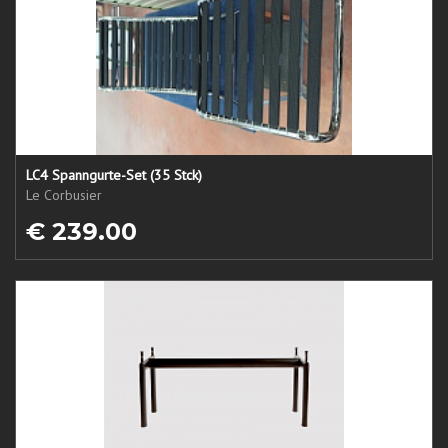
LC4 Spanngurte-Set (35 Stck)
Le Corbusier
€ 239.00