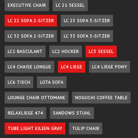
EXECUTIVE CHAIR
LC 21 SESSEL
LC 22 SOFA 2-SITZER
LC 23 SOFA 3-SITZER
LC 32 SOFA 2-SITZER
LC 33 SOFA 3-SITZER
LC1 BASCULANT
LC2 HOCKER
LC3 SESSEL
LC4 CHAISE LONGUE
LC4 LIEGE
LC4 LIEGE PONY
LC6 TISCH
LOTA SOFA
LOUNGE CHAIR OTTOMANE
NOGUCHI COFFEE TABLE
RELAXLIEGE 474
SANDOWS STUHL
TUBE LIGHT EILEEN GRAY
TULIP CHAIR