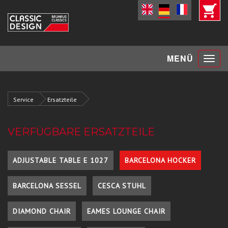
Toggle
MENÜ
navigat
Service
Ersatzteile
VERFÜGBARE ERSATZTEILE
ADJUSTABLE TABLE E 1027
BARCELONA HOCKER
BARCELONA SESSEL
CESCA STUHL
DIAMOND CHAIR
EAMES LOUNGE CHAIR