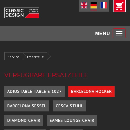
Toggle
MENÜ
navigat
Service
Ersatzteile
VERFÜGBARE ERSATZTEILE
ADJUSTABLE TABLE E 1027
BARCELONA HOCKER
BARCELONA SESSEL
CESCA STUHL
DIAMOND CHAIR
EAMES LOUNGE CHAIR