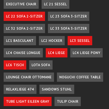
EXECUTIVE CHAIR
LC 21 SESSEL
LC 22 SOFA 2-SITZER
LC 23 SOFA 3-SITZER
LC 32 SOFA 2-SITZER
LC 33 SOFA 3-SITZER
LC1 BASCULANT
LC2 HOCKER
LC3 SESSEL
LC4 CHAISE LONGUE
LC4 LIEGE
LC4 LIEGE PONY
LC6 TISCH
LOTA SOFA
LOUNGE CHAIR OTTOMANE
NOGUCHI COFFEE TABLE
RELAXLIEGE 474
SANDOWS STUHL
TUBE LIGHT EILEEN GRAY
TULIP CHAIR