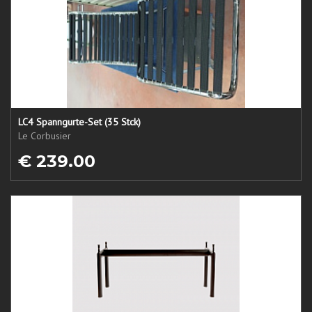
LC4 Spanngurte-Set (35 Stck)
Le Corbusier
€ 239.00