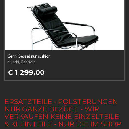
Genni Sessel nur cushion
Mucchi, Gabriele
€ 1 299.00
ERSATZTEILE - POLSTERUNGEN
NUR GANZE BEZÜGE - WIR
VERKAUFEN KEINE EINZELTEILE
& KLEINTEILE - NUR DIE IM SHOP