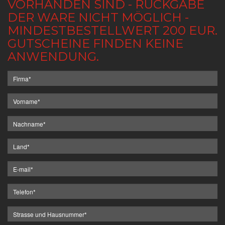
VORHANDEN SIND - RÜCKGABE
DER WARE NICHT MÖGLICH -
MINDESTBESTELLWERT 200 EUR.
GUTSCHEINE FINDEN KEINE
ANWENDUNG.