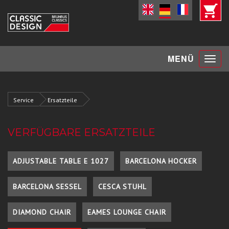
Toggle
MENÜ
navigat
Service
Ersatzteile
VERFÜGBARE ERSATZTEILE
ADJUSTABLE TABLE E 1027
BARCELONA HOCKER
BARCELONA SESSEL
CESCA STUHL
DIAMOND CHAIR
EAMES LOUNGE CHAIR