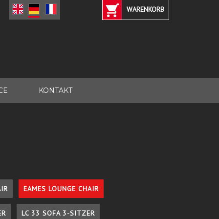
WARENKORB
CE
KONTAKT
IR
EAMES LOUNGE CHAIR
ER
LC 33 SOFA 3-SITZER