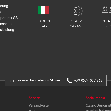
hrung
01
ppen mit SSL
MADE IN
5 JAHRE
ZUFR
enschutz
ITALY
GARANTIE
KU
sleistung
sales@classic-design24.com
+39 0574 027 862
Service
Social Media
Versandkosten
Classic Design is
sozialen Netzwer