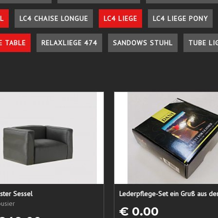
L
LC4 CHAISE LONGUE
LC4 LIEGE
LC4 LIEGE PONY
E TABLE
RELAXLIEGE 474
SANDOWS STUHL
TUBE LI
ster Sessel
usier
€ 0.00