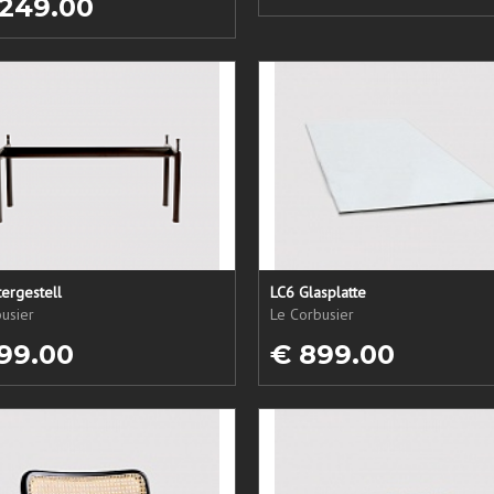
 249.00
ergestell
LC6 Glasplatte
usier
Le Corbusier
99.00
€ 899.00