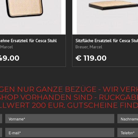
ehne Ersatzteil für Cesca Stuhl
Sitzfläche Ersatzteil für Cesca Stu
 Marcel
Breuer, Marcel
49.00
€ 119.00
GEN NUR GANZE BEZÜGE - WIR VER
IM SHOP VORHANDEN SIND - RÜCKGA
LLWERT 200 EUR. GUTSCHEINE FI