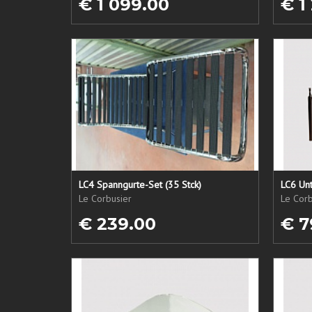
€ 1 099.00
€ 1
LC4 Spanngurte-Set (35 Stck)
LC6 Unt
Le Corbusier
Le Corb
€ 239.00
€ 7