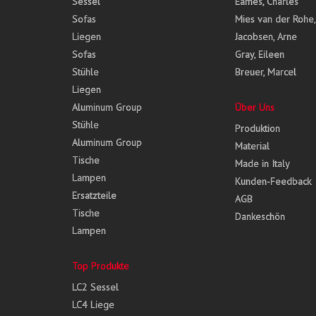
Sessel
Eames, Charles
Sofas
Mies van der Rohe
Liegen
Jacobsen, Arne
Sofas
Gray, Eileen
Stühle
Breuer, Marcel
Liegen
Aluminum Group
Über Uns
Stühle
Produktion
Aluminum Group
Material
Tische
Made in Italy
Lampen
Kunden-Feedback
Ersatzteile
AGB
Tische
Dankeschön
Lampen
Top Produkte
LC2 Sessel
LC4 Liege