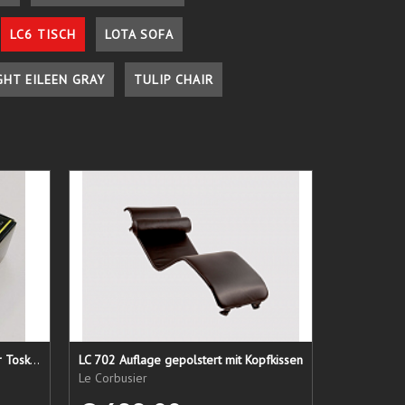
LC6 TISCH
LOTA SOFA
GHT EILEEN GRAY
TULIP CHAIR
Lederpflege-Set ein Gruß aus der Toskana...
LC 702 Auflage gepolstert mit Kopfkissen
Le Corbusier