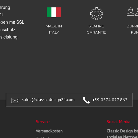
hrung
01
ppen mit SSL
MADE IN
5 JAHRE
ZUFR
enschutz
ITALY
GARANTIE
KU
sleistung
sales@classic-design24.com
+39 0574 027 862
Service
Social Media
Versandkosten
Classic Design is
sozialen Netzwer