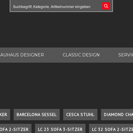
AUHAUS DESIGNER
CLASSIC DESIGN
SERVI
KER
BARCELONA SESSEL
CESCA STUHL
DIAMOND CHA
SOFA 2-SITZER
LC 23 SOFA 3-SITZER
LC 32 SOFA 2-SITZ