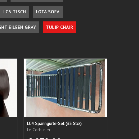
LC6 TISCH
LOTA SOFA
GHT EILEEN GRAY
TULIP CHAIR
LC4 Spanngurte-Set (35 Stck)
Le Corbusier