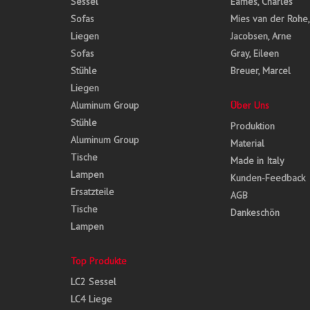
Sessel
Eames, Charles
Sofas
Mies van der Rohe
Liegen
Jacobsen, Arne
Sofas
Gray, Eileen
Stühle
Breuer, Marcel
Liegen
Aluminum Group
Über Uns
Stühle
Produktion
Aluminum Group
Material
Tische
Made in Italy
Lampen
Kunden-Feedback
Ersatzteile
AGB
Tische
Dankeschön
Lampen
Top Produkte
LC2 Sessel
LC4 Liege