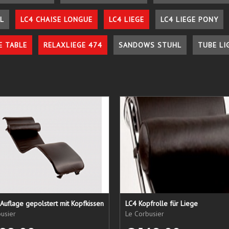
L
LC4 CHAISE LONGUE
LC4 LIEGE
LC4 LIEGE PONY
E TABLE
RELAXLIEGE 474
SANDOWS STUHL
TUBE LI
Auflage gepolstert mit Kopfkissen
LC4 Kopfrolle für Liege
usier
Le Corbusier