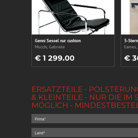
Genni Sessel nur cushion
5-Ster
Mucchi, Gabriele
Eames, 
€ 1 299.00
€ 3
ERSATZTEILE - POLSTERUN
& KLEINTEILE - NUR DIE 
MÖGLICH - MINDESTBESTE