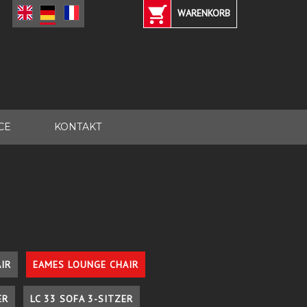
WARENKORB
CE
KONTAKT
IR
EAMES LOUNGE CHAIR
ER
LC 33 SOFA 3-SITZER