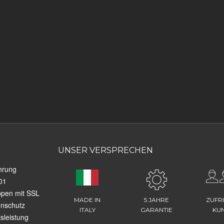
UNSER VERSPRECHEN
hrung
01
ppen mit SSL
MADE IN
5 JAHRE
ZUFR
enschutz
ITALY
GARANTIE
KU
sleistung