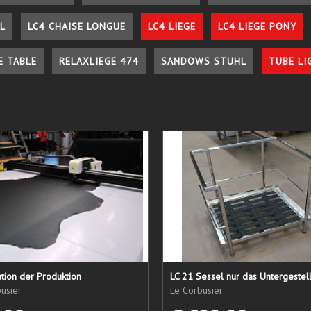
L
LC4 CHAISE LONGUE
LC4 LIEGE
LC4 LIEGE PONY
E TABLE
RELAXLIEGE 474
SANDOWS STUHL
TUBE LI
tion der Produktion
usier
Le Corbusier