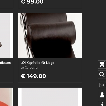
€ 99.00
pfkissen
LC4 Kopfrolle für Liege
Le Corbusier
€ 149.00