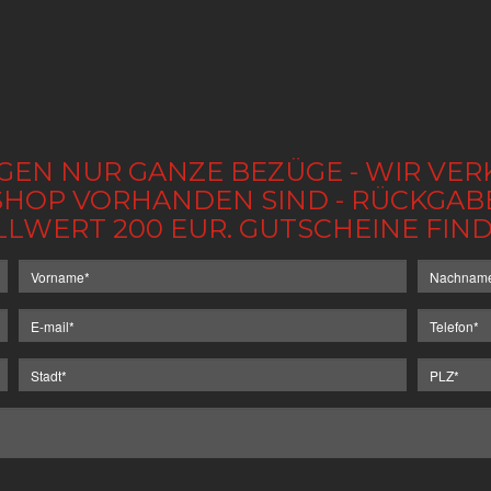
GEN NUR GANZE BEZÜGE - WIR VER
IM SHOP VORHANDEN SIND - RÜCKGA
LLWERT 200 EUR. GUTSCHEINE FI