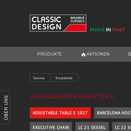
🔥
PRODUKTE
AKTIONEN
B
Service
Ersatzteile
VERFÜGBARE ERSATZTEILE
ÜBER UNS
ADJUSTABLE TABLE E 1027
BARCELONA HOC
EXECUTIVE CHAIR
LC 21 SESSEL
LC 22 