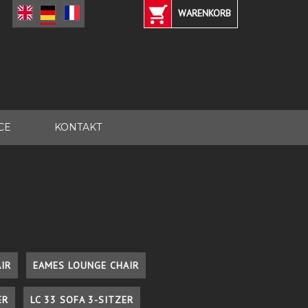
WARENKORB
CE
KONTAKT
IR
EAMES LOUNGE CHAIR
ER
LC 33 SOFA 3-SITZER