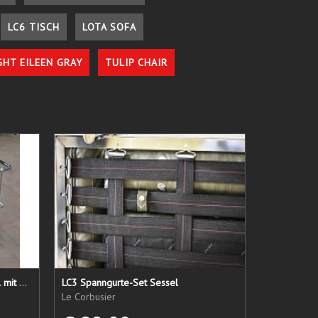
LC6 TISCH
LOTA SOFA
GHT EILEEN GRAY
TULIP CHAIR
LC 21 Sessel nur das Untergestell mit elastischen Straps
LC3 Spanngurte-Set Sessel
Le Corbusier