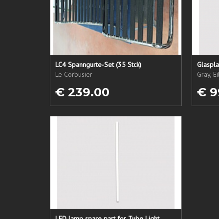
LC4 Spanngurte-Set (35 Stck)
Glaspla
Le Corbusier
Gray, E
€ 239.00
€ 9
LED lamp spare part for Tube Light