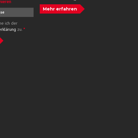
nieren
Mehr erfahren
me ich der
erklärung
zu.
*