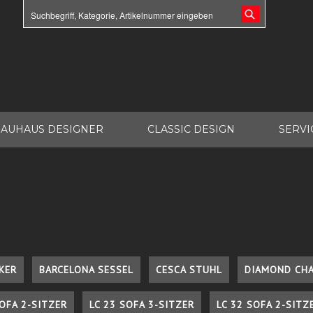
AUHAUS DESIGNER
CLASSIC DESIGN
SERVI
KER
BARCELONA SESSEL
CESCA STUHL
DIAMOND CHA
SOFA 2-SITZER
LC 23 SOFA 3-SITZER
LC 32 SOFA 2-SITZ