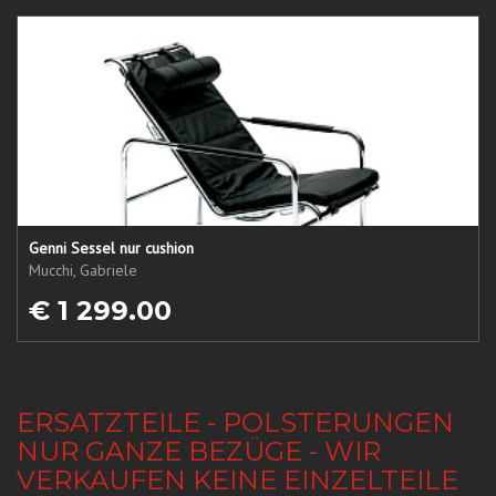
Genni Sessel nur cushion
Mucchi, Gabriele
€ 1 299.00
ERSATZTEILE - POLSTERUNGEN
NUR GANZE BEZÜGE - WIR
VERKAUFEN KEINE EINZELTEILE