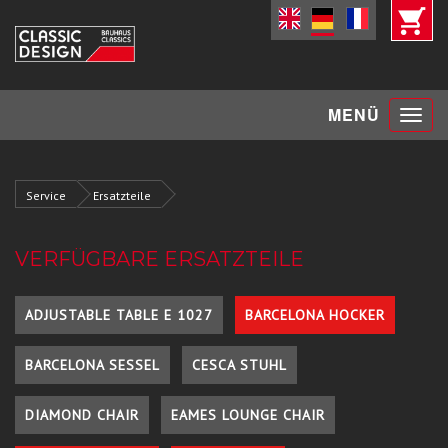
Toggle
MENÜ
navigat
Service
Ersatzteile
VERFÜGBARE ERSATZTEILE
ADJUSTABLE TABLE E 1027
BARCELONA HOCKER
BARCELONA SESSEL
CESCA STUHL
DIAMOND CHAIR
EAMES LOUNGE CHAIR