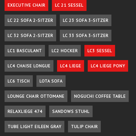
EXECUTIVE CHAIR
LC 21 SESSEL
LC 22 SOFA 2-SITZER
LC 23 SOFA 3-SITZER
LC 32 SOFA 2-SITZER
LC 33 SOFA 3-SITZER
LC1 BASCULANT
LC2 HOCKER
LC3 SESSEL
LC4 CHAISE LONGUE
LC4 LIEGE
LC4 LIEGE PONY
LC6 TISCH
LOTA SOFA
LOUNGE CHAIR OTTOMANE
NOGUCHI COFFEE TABLE
RELAXLIEGE 474
SANDOWS STUHL
TUBE LIGHT EILEEN GRAY
TULIP CHAIR