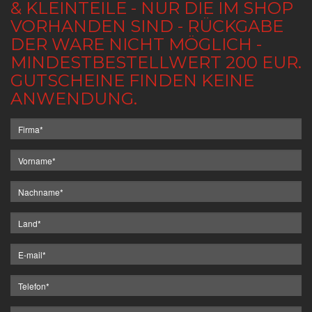
& KLEINTEILE - NUR DIE IM SHOP
VORHANDEN SIND - RÜCKGABE
DER WARE NICHT MÖGLICH -
MINDESTBESTELLWERT 200 EUR.
GUTSCHEINE FINDEN KEINE
ANWENDUNG.