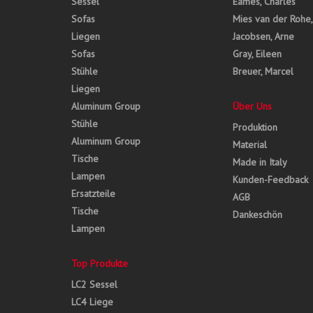
Sessel
Eames, Charles
Sofas
Mies van der Rohe
Liegen
Jacobsen, Arne
Sofas
Gray, Eileen
Stühle
Breuer, Marcel
Liegen
Aluminum Group
Über Uns
Stühle
Produktion
Aluminum Group
Material
Tische
Made in Italy
Lampen
Kunden-Feedback
Ersatzteile
AGB
Tische
Dankeschön
Lampen
Top Produkte
LC2 Sessel
LC4 Liege