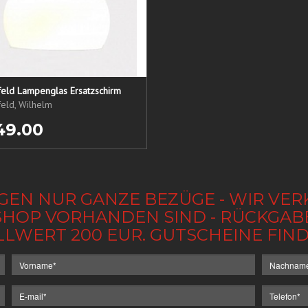
eld Lampenglas Ersatzschirm
eld, Wilhelm
49.00
GEN NUR GANZE BEZÜGE - WIR VER
IM SHOP VORHANDEN SIND - RÜCKGA
LLWERT 200 EUR. GUTSCHEINE FI