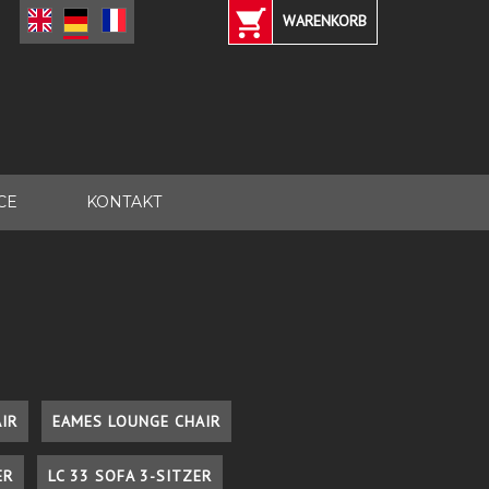
WARENKORB
CE
KONTAKT
IR
EAMES LOUNGE CHAIR
ER
LC 33 SOFA 3-SITZER