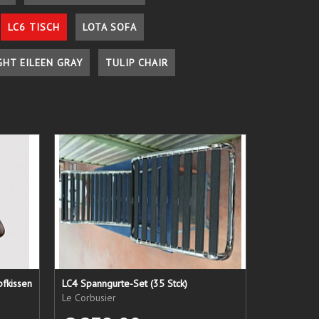
LC6 TISCH
LOTA SOFA
GHT EILEEN GRAY
TULIP CHAIR
pfkissen
LC4 Spanngurte-Set (35 Stck)
Le Corbusier