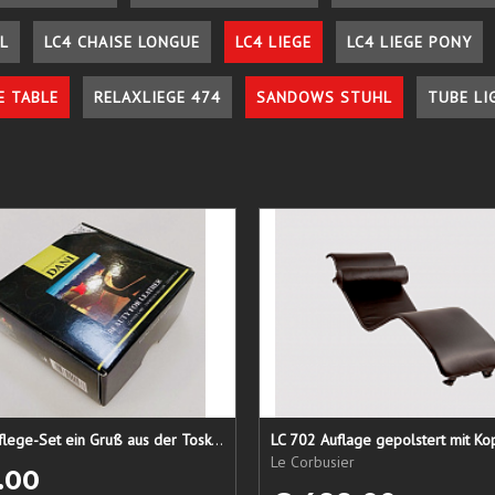
L
LC4 CHAISE LONGUE
LC4 LIEGE
LC4 LIEGE PONY
E TABLE
RELAXLIEGE 474
SANDOWS STUHL
TUBE LI
Lederpflege-Set ein Gruß aus der Toskana...
LC 702 Auflage gepolstert mit Ko
Le Corbusier
.00