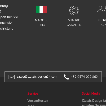
hrung
01
ppen mit SSL
MADE IN
5 JAHRE
ZUFR
enschutz
ITALY
GARANTIE
KU
sleistung
sales@classic-design24.com
+39 0574 027 862
Service
Social Media
Versandkosten
Classic Design is
sozialen Netzwer