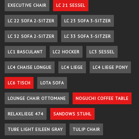
EXECUTIVE CHAIR
LC 21 SESSEL
LC 22 SOFA 2-SITZER
LC 23 SOFA 3-SITZER
LC 32 SOFA 2-SITZER
LC 33 SOFA 3-SITZER
LC1 BASCULANT
LC2 HOCKER
LC3 SESSEL
LC4 CHAISE LONGUE
LC4 LIEGE
LC4 LIEGE PONY
LC6 TISCH
LOTA SOFA
LOUNGE CHAIR OTTOMANE
NOGUCHI COFFEE TABLE
RELAXLIEGE 474
SANDOWS STUHL
TUBE LIGHT EILEEN GRAY
TULIP CHAIR