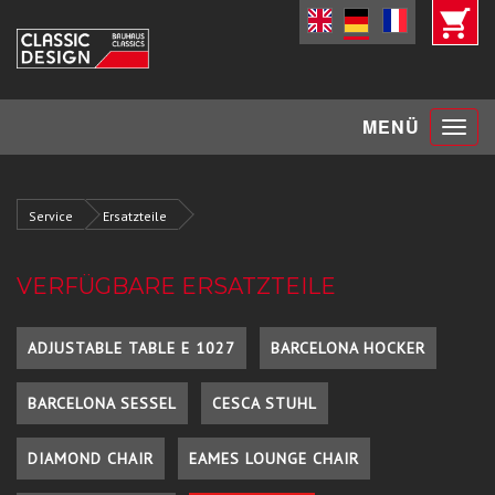
Toggle
MENÜ
navigat
Service
Ersatzteile
VERFÜGBARE ERSATZTEILE
ADJUSTABLE TABLE E 1027
BARCELONA HOCKER
BARCELONA SESSEL
CESCA STUHL
DIAMOND CHAIR
EAMES LOUNGE CHAIR