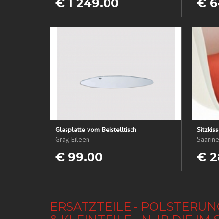
€ 1 249.00
€ 6
Glasplatte vom Beistelltisch
Sitzkis
Gray, Eileen
Saarine
€ 99.00
€ 2
ERSATZTEILE - POLSTERUN