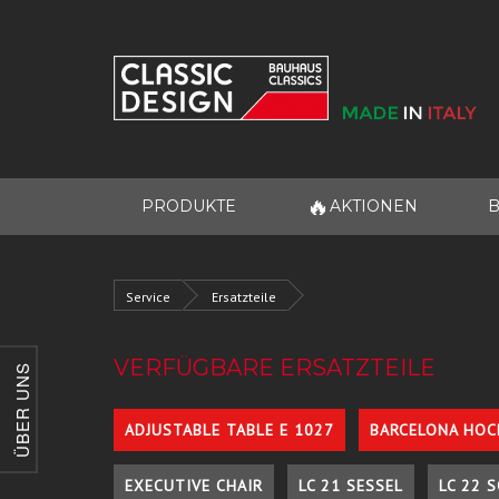
🔥
PRODUKTE
AKTIONEN
B
Service
Ersatzteile
VERFÜGBARE ERSATZTEILE
ÜBER UNS
ADJUSTABLE TABLE E 1027
BARCELONA HOC
EXECUTIVE CHAIR
LC 21 SESSEL
LC 22 