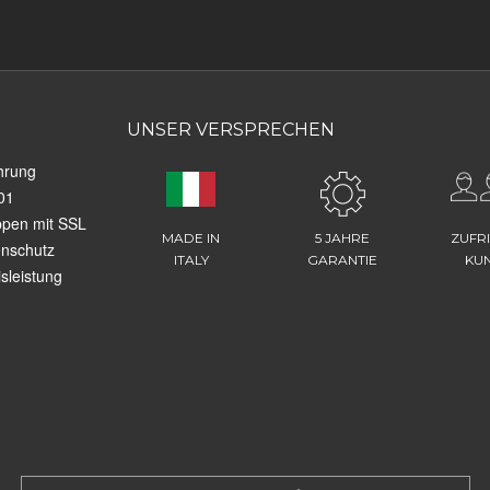
UNSER VERSPRECHEN
hrung
01
ppen mit SSL
MADE IN
5 JAHRE
ZUFR
enschutz
ITALY
GARANTIE
KU
sleistung