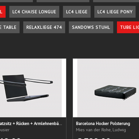
L
LC4 CHAISE LONGUE
LC4 LIEGE
LC4 LIEGE PONY
E TABLE
RELAXLIEGE 474
SANDOWS STUHL
TUBE LI
LC1 Ersatzsitz + Rücken + Armlehnenbänder
Barcelona Hocker Polsterung
usier
Mies van der Rohe, Ludwig