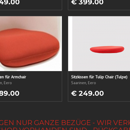
49.00
€ 399.00
sen für Armchair
Sitzkissen für Tulip Chair (Tulpe)
n, Eero
Saarinen, Eero
89.00
€ 249.00
GEN NUR GANZE BEZÜGE - WIR VER