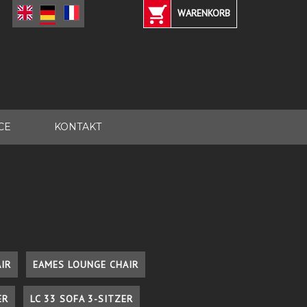
WARENKORB
CE
KONTAKT
IR
EAMES LOUNGE CHAIR
ER
LC 33 SOFA 3-SITZER