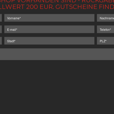
IM SHOP VORHANDEN SIND - RÜCKGA
LLWERT 200 EUR. GUTSCHEINE FI