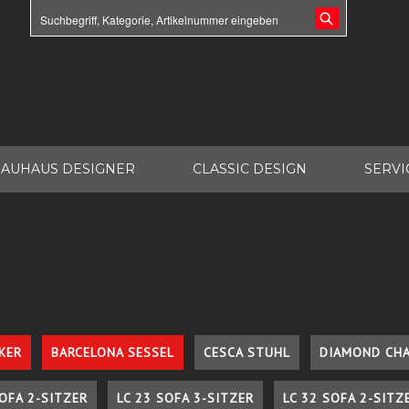
AUHAUS DESIGNER
CLASSIC DESIGN
SERVI
KER
BARCELONA SESSEL
CESCA STUHL
DIAMOND CHA
SOFA 2-SITZER
LC 23 SOFA 3-SITZER
LC 32 SOFA 2-SITZ