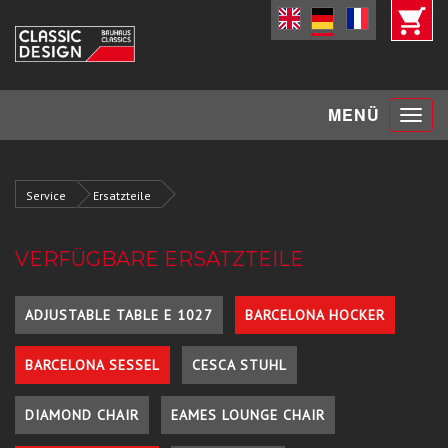
Toggle
MENÜ
navigat
Service
Ersatzteile
VERFÜGBARE ERSATZTEILE
ADJUSTABLE TABLE E 1027
BARCELONA HOCKER
BARCELONA SESSEL
CESCA STUHL
DIAMOND CHAIR
EAMES LOUNGE CHAIR