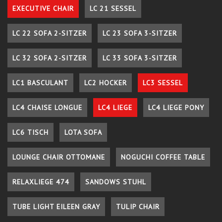
EXECUTIVE CHAIR
LC 21 SESSEL
LC 22 SOFA 2-SITZER
LC 23 SOFA 3-SITZER
LC 32 SOFA 2-SITZER
LC 33 SOFA 3-SITZER
LC1 BASCULANT
LC2 HOCKER
LC3 SESSEL
LC4 CHAISE LONGUE
LC4 LIEGE
LC4 LIEGE PONY
LC6 TISCH
LOTA SOFA
LOUNGE CHAIR OTTOMANE
NOGUCHI COFFEE TABLE
RELAXLIEGE 474
SANDOWS STUHL
TUBE LIGHT EILEEN GRAY
TULIP CHAIR