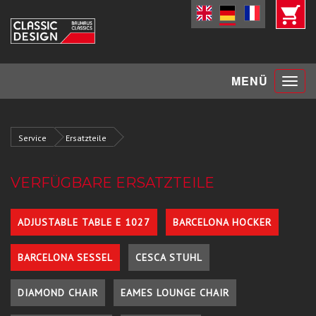
Toggle
MENÜ
navigat
Service
Ersatzteile
VERFÜGBARE ERSATZTEILE
ADJUSTABLE TABLE E 1027
BARCELONA HOCKER
BARCELONA SESSEL
CESCA STUHL
DIAMOND CHAIR
EAMES LOUNGE CHAIR