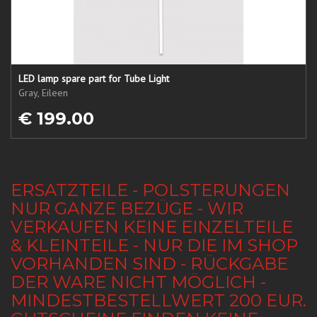
LED lamp spare part for Tube Light
Gray, Eileen
€ 199.00
ERSATZTEILE - POLSTERUNGEN
NUR GANZE BEZÜGE - WIR
VERKAUFEN KEINE EINZELTEILE
& KLEINTEILE - NUR DIE IM SHOP
VORHANDEN SIND - RÜCKGABE
DER WARE NICHT MÖGLICH -
MINDESTBESTELLWERT 200 EUR.