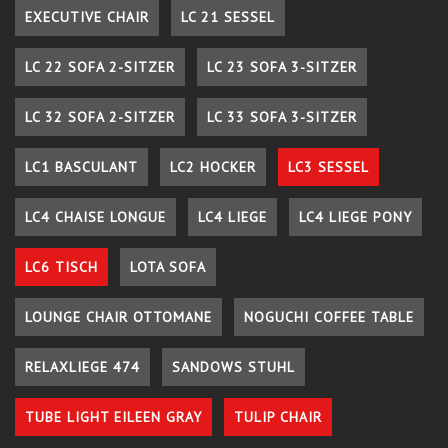
EXECUTIVE CHAIR
LC 21 SESSEL
LC 22 SOFA 2-SITZER
LC 23 SOFA 3-SITZER
LC 32 SOFA 2-SITZER
LC 33 SOFA 3-SITZER
LC1 BASCULANT
LC2 HOCKER
LC3 SESSEL
LC4 CHAISE LONGUE
LC4 LIEGE
LC4 LIEGE PONY
LC6 TISCH
LOTA SOFA
LOUNGE CHAIR OTTOMANE
NOGUCHI COFFEE TABLE
RELAXLIEGE 474
SANDOWS STUHL
TUBE LIGHT EILEEN GRAY
TULIP CHAIR