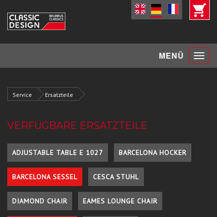
Toggle
MENÜ
navigat
Service
Ersatzteile
VERFÜGBARE ERSATZTEILE
ADJUSTABLE TABLE E 1027
BARCELONA HOCKER
BARCELONA SESSEL
CESCA STUHL
DIAMOND CHAIR
EAMES LOUNGE CHAIR