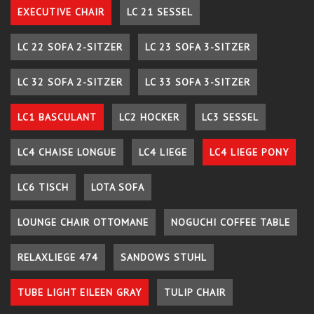
EXECUTIVE CHAIR
LC 21 SESSEL
LC 22 SOFA 2-SITZER
LC 23 SOFA 3-SITZER
LC 32 SOFA 2-SITZER
LC 33 SOFA 3-SITZER
LC1 BASCULANT
LC2 HOCKER
LC3 SESSEL
LC4 CHAISE LONGUE
LC4 LIEGE
LC4 LIEGE PONY
LC6 TISCH
LOTA SOFA
LOUNGE CHAIR OTTOMANE
NOGUCHI COFFEE TABLE
RELAXLIEGE 474
SANDOWS STUHL
TUBE LIGHT EILEEN GRAY
TULIP CHAIR