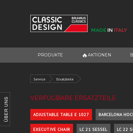
🔥
PRODUKTE
AKTIONEN
B
Service
Ersatzteile
VERFÜGBARE ERSATZTEILE
ÜBER UNS
ADJUSTABLE TABLE E 1027
BARCELONA HOC
EXECUTIVE CHAIR
LC 21 SESSEL
LC 22 