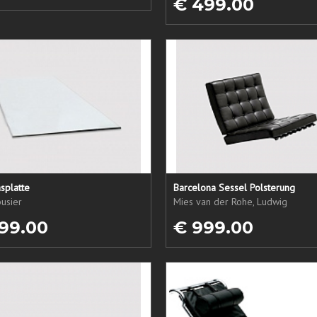
€ 499.00
splatte
Barcelona Sessel Polsterung
usier
Mies van der Rohe, Ludwig
99.00
€ 999.00