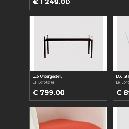
€ 1 249.00
LC6 Untergestell
LC6 Gla
Le Corbusier
Le Corb
€ 799.00
€ 8