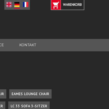
WARENKORB
CE
KONTAKT
IR
EAMES LOUNGE CHAIR
ER
LC 33 SOFA 3-SITZER