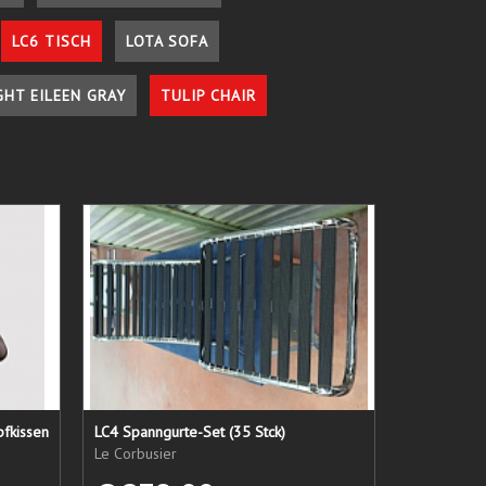
LC6 TISCH
LOTA SOFA
GHT EILEEN GRAY
TULIP CHAIR
pfkissen
LC4 Spanngurte-Set (35 Stck)
Le Corbusier