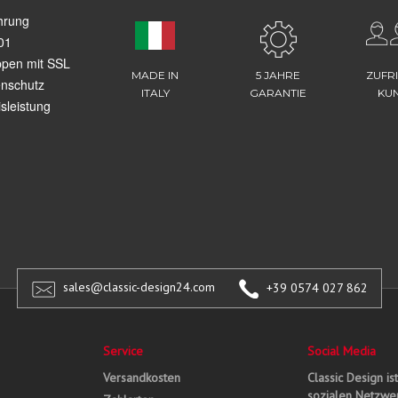
hrung
01
ppen mit SSL
MADE IN
5 JAHRE
ZUFR
enschutz
ITALY
GARANTIE
KU
sleistung
sales@classic-design24.com
+39 0574 027 862
Service
Social Media
Versandkosten
Classic Design is
sozialen Netzwer