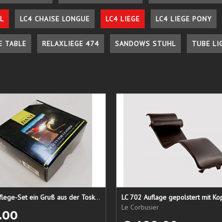
L
LC4 CHAISE LONGUE
LC4 LIEGE
LC4 LIEGE PONY
E TABLE
RELAXLIEGE 474
SANDOWS STUHL
TUBE LI
Lederpflege-Set ein Gruß aus der Toskana...
LC 702 Auflage gepolstert mit Ko
Le Corbusier
.00