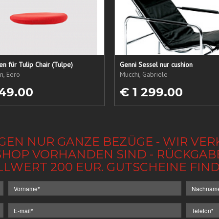
sen für Tulip Chair (Tulpe)
Genni Sessel nur cushion
n, Eero
Mucchi, Gabriele
49.00
€ 1 299.00
GEN NUR GANZE BEZÜGE - WIR VER
IM SHOP VORHANDEN SIND - RÜCKGA
LLWERT 200 EUR. GUTSCHEINE FI