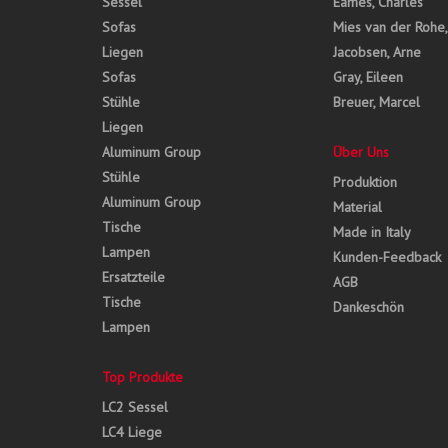
Sessel
Eames, Charles
Sofas
Mies van der Rohe
Liegen
Jacobsen, Arne
Sofas
Gray, Eileen
Stühle
Breuer, Marcel
Liegen
Aluminum Group
Über Uns
Stühle
Produktion
Aluminum Group
Material
Tische
Made in Italy
Lampen
Kunden-Feedback
Ersatzteile
AGB
Tische
Dankeschön
Lampen
Top Produkte
LC2 Sessel
LC4 Liege