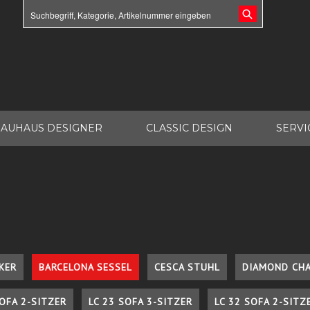
AUHAUS DESIGNER
CLASSIC DESIGN
SERVI
KER
BARCELONA SESSEL
CESCA STUHL
DIAMOND CHA
SOFA 2-SITZER
LC 23 SOFA 3-SITZER
LC 32 SOFA 2-SITZ