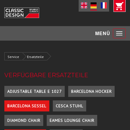
Toggle
MENÜ
navigat
Service
Ersatzteile
VERFÜGBARE ERSATZTEILE
ADJUSTABLE TABLE E 1027
BARCELONA HOCKER
BARCELONA SESSEL
CESCA STUHL
DIAMOND CHAIR
EAMES LOUNGE CHAIR