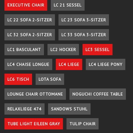
EXECUTIVE CHAIR
LC 21 SESSEL
LC 22 SOFA 2-SITZER
LC 23 SOFA 3-SITZER
LC 32 SOFA 2-SITZER
LC 33 SOFA 3-SITZER
LC1 BASCULANT
LC2 HOCKER
LC3 SESSEL
LC4 CHAISE LONGUE
LC4 LIEGE
LC4 LIEGE PONY
LC6 TISCH
LOTA SOFA
LOUNGE CHAIR OTTOMANE
NOGUCHI COFFEE TABLE
RELAXLIEGE 474
SANDOWS STUHL
TUBE LIGHT EILEEN GRAY
TULIP CHAIR