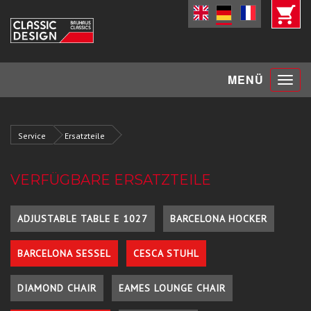
Toggle
MENÜ
navigat
Service
Ersatzteile
VERFÜGBARE ERSATZTEILE
ADJUSTABLE TABLE E 1027
BARCELONA HOCKER
BARCELONA SESSEL
CESCA STUHL
DIAMOND CHAIR
EAMES LOUNGE CHAIR