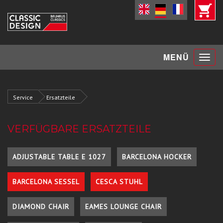
Toggle
MENÜ
navigat
Service
Ersatzteile
VERFÜGBARE ERSATZTEILE
ADJUSTABLE TABLE E 1027
BARCELONA HOCKER
BARCELONA SESSEL
CESCA STUHL
DIAMOND CHAIR
EAMES LOUNGE CHAIR