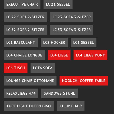
EXECUTIVE CHAIR
LC 21 SESSEL
LC 22 SOFA 2-SITZER
LC 23 SOFA 3-SITZER
LC 32 SOFA 2-SITZER
LC 33 SOFA 3-SITZER
LC1 BASCULANT
LC2 HOCKER
LC3 SESSEL
LC4 CHAISE LONGUE
LC4 LIEGE
LC4 LIEGE PONY
LC6 TISCH
LOTA SOFA
LOUNGE CHAIR OTTOMANE
NOGUCHI COFFEE TABLE
RELAXLIEGE 474
SANDOWS STUHL
TUBE LIGHT EILEEN GRAY
TULIP CHAIR