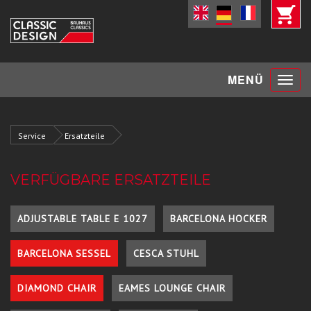
Toggle
MENÜ
navigat
Service
Ersatzteile
VERFÜGBARE ERSATZTEILE
ADJUSTABLE TABLE E 1027
BARCELONA HOCKER
BARCELONA SESSEL
CESCA STUHL
DIAMOND CHAIR
EAMES LOUNGE CHAIR