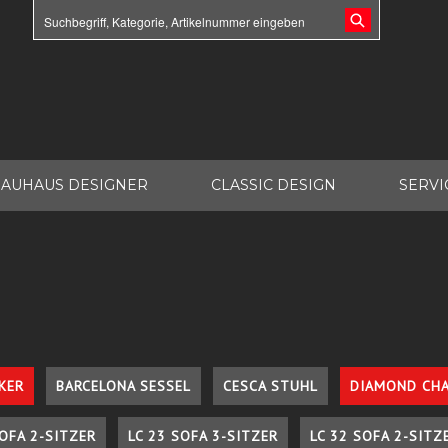
AUHAUS DESIGNER
CLASSIC DESIGN
SERVI
KER
BARCELONA SESSEL
CESCA STUHL
DIAMOND CHA
SOFA 2-SITZER
LC 23 SOFA 3-SITZER
LC 32 SOFA 2-SITZ