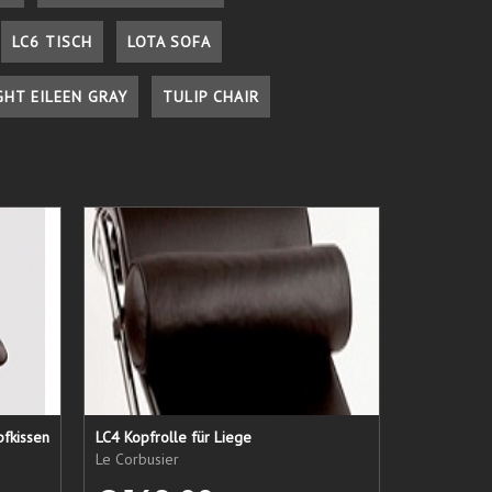
LC6 TISCH
LOTA SOFA
GHT EILEEN GRAY
TULIP CHAIR
pfkissen
LC4 Kopfrolle für Liege
Le Corbusier