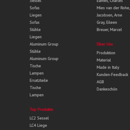
Sessel
Eames, Charles
Sofas
Mies van der Rohe
Liegen
Jacobsen, Arne
Sofas
Gray, Eileen
Stühle
Breuer, Marcel
Liegen
Aluminum Group
Über Uns
Stühle
Produktion
Aluminum Group
Material
Tische
Made in Italy
Lampen
Kunden-Feedback
Ersatzteile
AGB
Tische
Dankeschön
Lampen
Top Produkte
LC2 Sessel
LC4 Liege