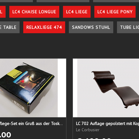
L
LC4 CHAISE LONGUE
LC4 LIEGE
LC4 LIEGE PONY
E TABLE
RELAXLIEGE 474
SANDOWS STUHL
TUBE LI
Lederpflege-Set ein Gruß aus der Toskana...
LC 702 Auflage gepolstert mit Ko
Le Corbusier
.00