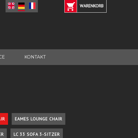
WARENKORB
CE
KONTAKT
IR
EAMES LOUNGE CHAIR
ER
LC 33 SOFA 3-SITZER