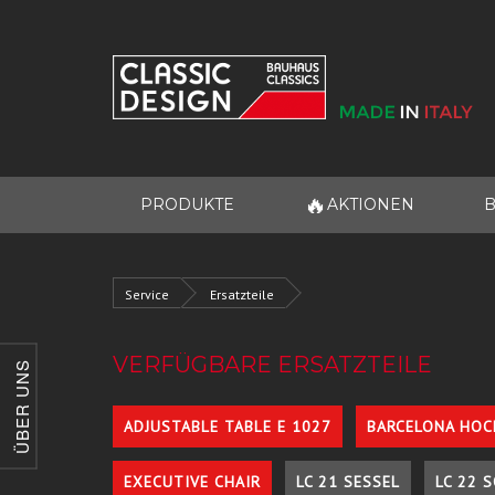
🔥
PRODUKTE
AKTIONEN
B
Service
Ersatzteile
VERFÜGBARE ERSATZTEILE
ÜBER UNS
ADJUSTABLE TABLE E 1027
BARCELONA HOC
EXECUTIVE CHAIR
LC 21 SESSEL
LC 22 