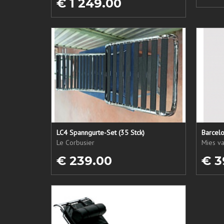
€ 1 249.00
LC4 Spanngurte-Set (35 Stck)
Barcel
Le Corbusier
Mies v
€ 239.00
€ 3