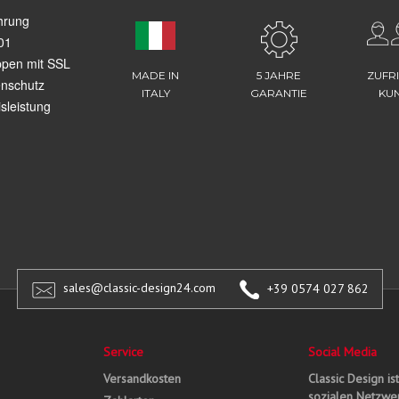
hrung
01
ppen mit SSL
MADE IN
5 JAHRE
ZUFR
enschutz
ITALY
GARANTIE
KU
sleistung
sales@classic-design24.com
+39 0574 027 862
Service
Social Media
Versandkosten
Classic Design is
sozialen Netzwer