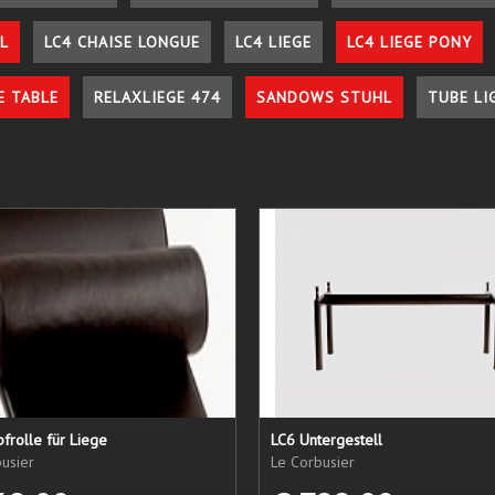
L
LC4 CHAISE LONGUE
LC4 LIEGE
LC4 LIEGE PONY
E TABLE
RELAXLIEGE 474
SANDOWS STUHL
TUBE LI
frolle für Liege
LC6 Untergestell
usier
Le Corbusier