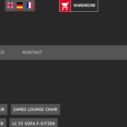
WARENKORB
CE
KONTAKT
IR
EAMES LOUNGE CHAIR
ER
LC 33 SOFA 3-SITZER