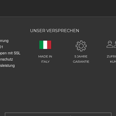
UNSER VERSPRECHEN
hrung
01
ppen mit SSL
MADE IN
5 JAHRE
ZUFR
enschutz
ITALY
GARANTIE
KU
sleistung