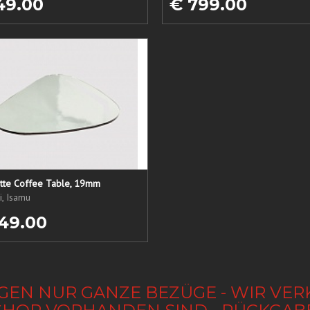
49.00
€ 799.00
atte Coffee Table, 19mm
, Isamu
49.00
GEN NUR GANZE BEZÜGE - WIR VER