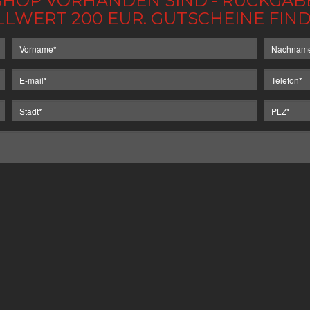
IM SHOP VORHANDEN SIND - RÜCKGA
LLWERT 200 EUR. GUTSCHEINE FI