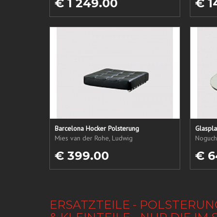
€ 1 249.00
€ 1
Barcelona Hocker Polsterung
Glaspl
Mies van der Rohe, Ludwig
Noguchi
€ 399.00
€ 6
ERSATZTEILE - POLSTERUN