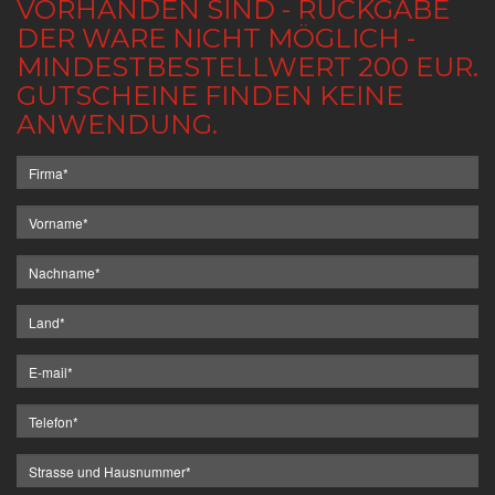
VORHANDEN SIND - RÜCKGABE
DER WARE NICHT MÖGLICH -
MINDESTBESTELLWERT 200 EUR.
GUTSCHEINE FINDEN KEINE
ANWENDUNG.