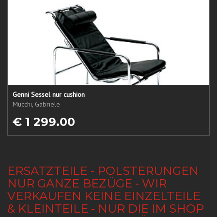
Genni Sessel nur cushion
Mucchi, Gabriele
€ 1 299.00
ERSATZTEILE - POLSTERUNGEN
NUR GANZE BEZÜGE - WIR
VERKAUFEN KEINE EINZELTEILE
& KLEINTEILE - NUR DIE IM SHOP