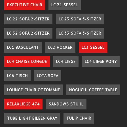
EXECUTIVE CHAIR
LC 21 SESSEL
LC 22 SOFA 2-SITZER
LC 23 SOFA 3-SITZER
LC 32 SOFA 2-SITZER
LC 33 SOFA 3-SITZER
LC1 BASCULANT
LC2 HOCKER
LC3 SESSEL
LC4 CHAISE LONGUE
LC4 LIEGE
LC4 LIEGE PONY
LC6 TISCH
LOTA SOFA
LOUNGE CHAIR OTTOMANE
NOGUCHI COFFEE TABLE
RELAXLIEGE 474
SANDOWS STUHL
TUBE LIGHT EILEEN GRAY
TULIP CHAIR