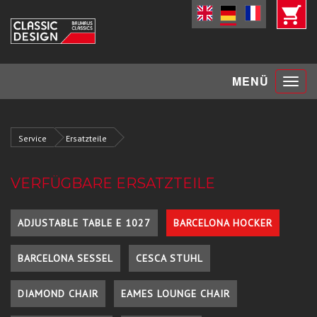
Toggle
MENÜ
navigat
Service
Ersatzteile
VERFÜGBARE ERSATZTEILE
ADJUSTABLE TABLE E 1027
BARCELONA HOCKER
BARCELONA SESSEL
CESCA STUHL
DIAMOND CHAIR
EAMES LOUNGE CHAIR