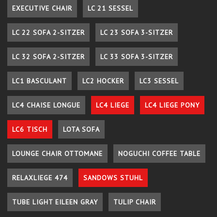
EXECUTIVE CHAIR
LC 21 SESSEL
LC 22 SOFA 2-SITZER
LC 23 SOFA 3-SITZER
LC 32 SOFA 2-SITZER
LC 33 SOFA 3-SITZER
LC1 BASCULANT
LC2 HOCKER
LC3 SESSEL
LC4 CHAISE LONGUE
LC4 LIEGE
LC4 LIEGE PONY
LC6 TISCH
LOTA SOFA
LOUNGE CHAIR OTTOMANE
NOGUCHI COFFEE TABLE
RELAXLIEGE 474
SANDOWS STUHL
TUBE LIGHT EILEEN GRAY
TULIP CHAIR