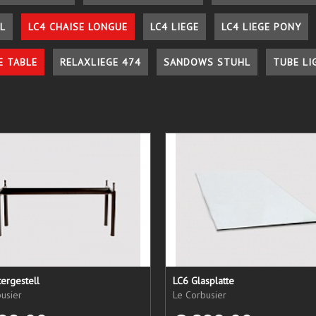
L
LC4 CHAISE LONGUE
LC4 LIEGE
LC4 LIEGE PONY
E TABLE
RELAXLIEGE 474
SANDOWS STUHL
TUBE LI
ergestell
LC6 Glasplatte
usier
Le Corbusier