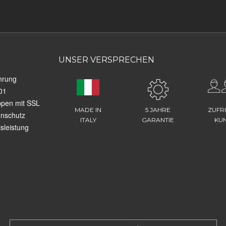
UNSER VERSPRECHEN
hrung
01
ppen mit SSL
MADE IN
5 JAHRE
ZUFR
enschutz
ITALY
GARANTIE
KU
sleistung