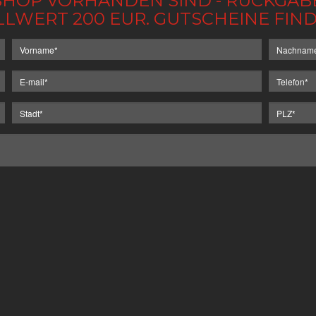
IM SHOP VORHANDEN SIND - RÜCKGA
LLWERT 200 EUR. GUTSCHEINE FI