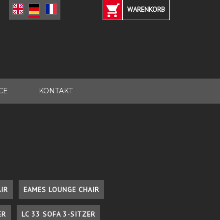
WARENKORB
CE
KONTAKT
IR
EAMES LOUNGE CHAIR
ER
LC 33 SOFA 3-SITZER