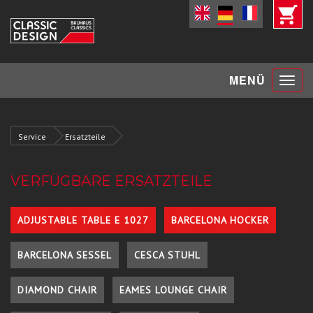
Toggle
MENÜ
navigat
Service
Ersatzteile
VERFÜGBARE ERSATZTEILE
ADJUSTABLE TABLE E 1027
BARCELONA HOCKER
BARCELONA SESSEL
CESCA STUHL
DIAMOND CHAIR
EAMES LOUNGE CHAIR