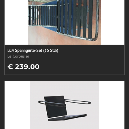
LC4 Spanngurte-Set (35 Stck)
Le Corbusier
€ 239.00