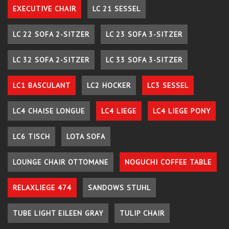
EXECUTIVE CHAIR
LC 21 SESSEL
LC 22 SOFA 2-SITZER
LC 23 SOFA 3-SITZER
LC 32 SOFA 2-SITZER
LC 33 SOFA 3-SITZER
LC1 BASCULANT
LC2 HOCKER
LC3 SESSEL
LC4 CHAISE LONGUE
LC4 LIEGE
LC4 LIEGE PONY
LC6 TISCH
LOTA SOFA
LOUNGE CHAIR OTTOMANE
NOGUCHI COFFEE TABLE
RELAXLIEGE 474
SANDOWS STUHL
TUBE LIGHT EILEEN GRAY
TULIP CHAIR