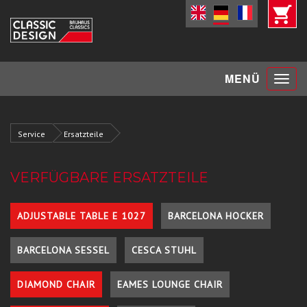
Toggle
MENÜ
navigat
Service
Ersatzteile
VERFÜGBARE ERSATZTEILE
ADJUSTABLE TABLE E 1027
BARCELONA HOCKER
BARCELONA SESSEL
CESCA STUHL
DIAMOND CHAIR
EAMES LOUNGE CHAIR