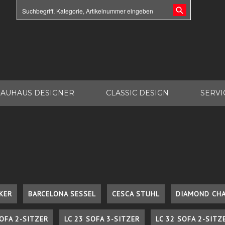
AUHAUS DESIGNER
CLASSIC DESIGN
SERVI
KER
BARCELONA SESSEL
CESCA STUHL
DIAMOND CHA
SOFA 2-SITZER
LC 23 SOFA 3-SITZER
LC 32 SOFA 2-SITZ