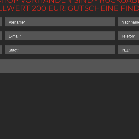
IM SHOP VORHANDEN SIND - RÜCKGA
LLWERT 200 EUR. GUTSCHEINE FI