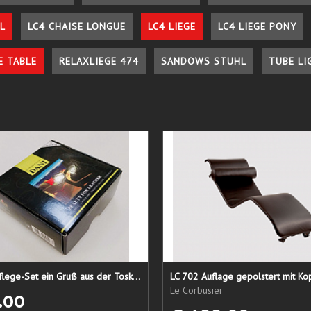
L
LC4 CHAISE LONGUE
LC4 LIEGE
LC4 LIEGE PONY
E TABLE
RELAXLIEGE 474
SANDOWS STUHL
TUBE LI
Lederpflege-Set ein Gruß aus der Toskana...
LC 702 Auflage gepolstert mit Ko
Le Corbusier
.00