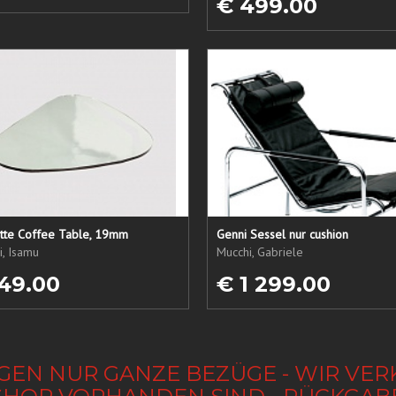
€ 499.00
atte Coffee Table, 19mm
Genni Sessel nur cushion
, Isamu
Mucchi, Gabriele
49.00
€ 1 299.00
GEN NUR GANZE BEZÜGE - WIR VER