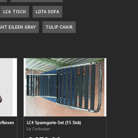
LC6 TISCH
LOTA SOFA
GHT EILEEN GRAY
TULIP CHAIR
pfkissen
LC4 Spanngurte-Set (35 Stck)
Le Corbusier