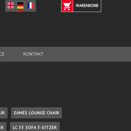
WARENKORB
CE
KONTAKT
IR
EAMES LOUNGE CHAIR
ER
LC 33 SOFA 3-SITZER