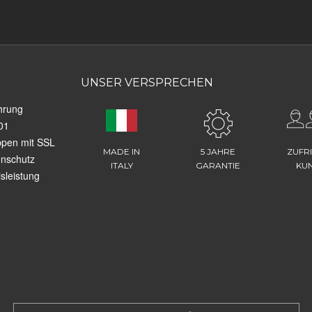
UNSER VERSPRECHEN
hrung
01
ppen mit SSL
MADE IN
5 JAHRE
ZUFR
enschutz
ITALY
GARANTIE
KU
sleistung