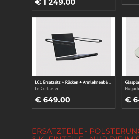
€ 1 249.00
LC1 Ersatzsitz + Rücken + Armlehnenbänder
Glaspl
Le Corbusier
Noguchi
€ 649.00
€ 6
ERSATZTEILE - POLSTERUN