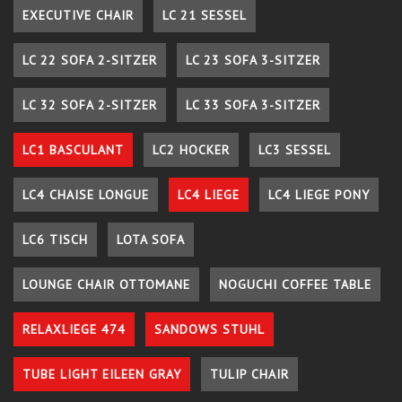
EXECUTIVE CHAIR
LC 21 SESSEL
LC 22 SOFA 2-SITZER
LC 23 SOFA 3-SITZER
LC 32 SOFA 2-SITZER
LC 33 SOFA 3-SITZER
LC1 BASCULANT
LC2 HOCKER
LC3 SESSEL
LC4 CHAISE LONGUE
LC4 LIEGE
LC4 LIEGE PONY
LC6 TISCH
LOTA SOFA
LOUNGE CHAIR OTTOMANE
NOGUCHI COFFEE TABLE
RELAXLIEGE 474
SANDOWS STUHL
TUBE LIGHT EILEEN GRAY
TULIP CHAIR