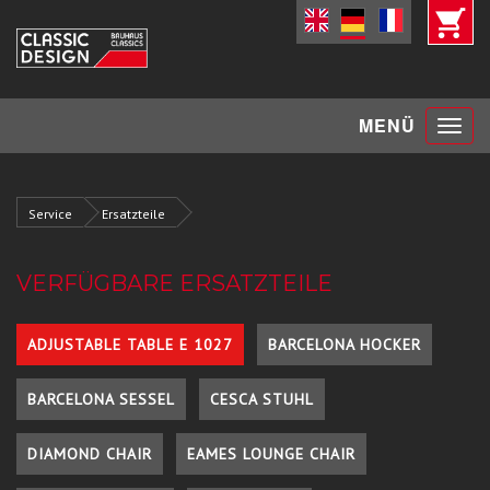
Toggle
MENÜ
navigat
Service
Ersatzteile
VERFÜGBARE ERSATZTEILE
ADJUSTABLE TABLE E 1027
BARCELONA HOCKER
BARCELONA SESSEL
CESCA STUHL
DIAMOND CHAIR
EAMES LOUNGE CHAIR