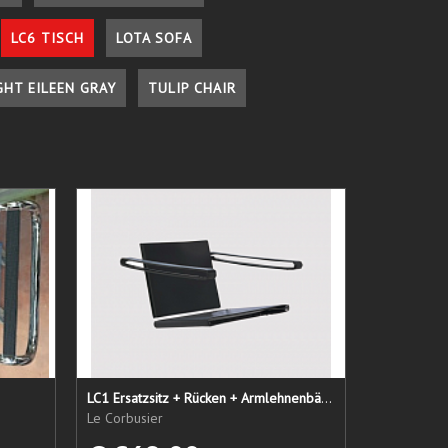
LC6 TISCH
LOTA SOFA
GHT EILEEN GRAY
TULIP CHAIR
LC1 Ersatzsitz + Rücken + Armlehnenbänder
Le Corbusier