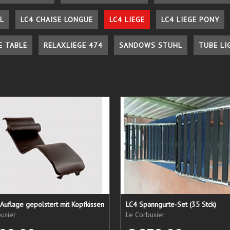
L
LC4 CHAISE LONGUE
LC4 LIEGE
LC4 LIEGE PONY
E TABLE
RELAXLIEGE 474
SANDOWS STUHL
TUBE LI
Auflage gepolstert mit Kopfkissen
LC4 Spanngurte-Set (35 Stck)
usier
Le Corbusier