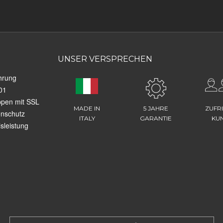
UNSER VERSPRECHEN
hrung
01
ppen mit SSL
MADE IN
5 JAHRE
ZUFR
enschutz
ITALY
GARANTIE
KU
sleistung