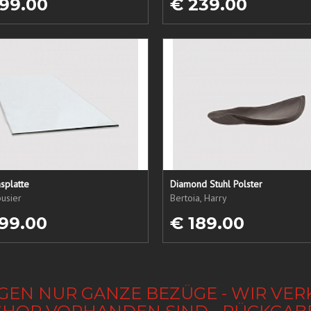
99.00
€ 239.00
splatte
Diamond Stuhl Polster
usier
Bertoia, Harry
99.00
€ 189.00
GEN NUR GANZE BEZÜGE - WIR VER