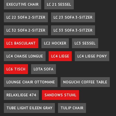
EXECUTIVE CHAIR
LC 21 SESSEL
LC 22 SOFA 2-SITZER
LC 23 SOFA 3-SITZER
LC 32 SOFA 2-SITZER
LC 33 SOFA 3-SITZER
LC1 BASCULANT
LC2 HOCKER
LC3 SESSEL
LC4 CHAISE LONGUE
LC4 LIEGE
LC4 LIEGE PONY
LC6 TISCH
LOTA SOFA
LOUNGE CHAIR OTTOMANE
NOGUCHI COFFEE TABLE
RELAXLIEGE 474
SANDOWS STUHL
TUBE LIGHT EILEEN GRAY
TULIP CHAIR