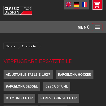
Toggle
MENÜ
navigat
Service
Ersatzteile
VERFÜGBARE ERSATZTEILE
ADJUSTABLE TABLE E 1027
BARCELONA HOCKER
BARCELONA SESSEL
CESCA STUHL
DIAMOND CHAIR
EAMES LOUNGE CHAIR