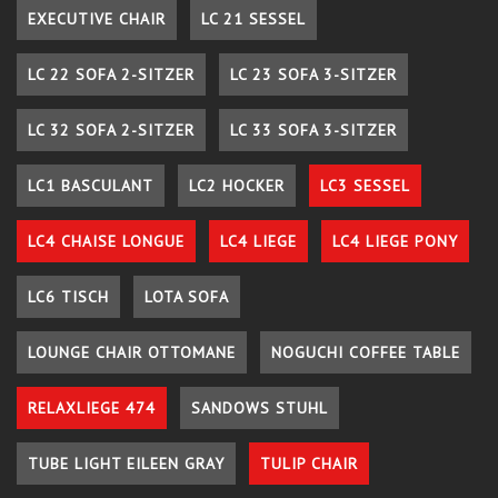
EXECUTIVE CHAIR
LC 21 SESSEL
LC 22 SOFA 2-SITZER
LC 23 SOFA 3-SITZER
LC 32 SOFA 2-SITZER
LC 33 SOFA 3-SITZER
LC1 BASCULANT
LC2 HOCKER
LC3 SESSEL
LC4 CHAISE LONGUE
LC4 LIEGE
LC4 LIEGE PONY
LC6 TISCH
LOTA SOFA
LOUNGE CHAIR OTTOMANE
NOGUCHI COFFEE TABLE
RELAXLIEGE 474
SANDOWS STUHL
TUBE LIGHT EILEEN GRAY
TULIP CHAIR