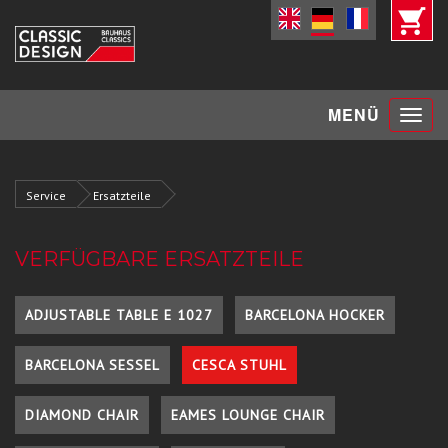
Toggle
MENÜ
navigat
Service
Ersatzteile
VERFÜGBARE ERSATZTEILE
ADJUSTABLE TABLE E 1027
BARCELONA HOCKER
BARCELONA SESSEL
CESCA STUHL
DIAMOND CHAIR
EAMES LOUNGE CHAIR