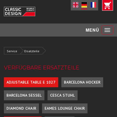
Toggle
MENÜ
navigat
Service
Ersatzteile
VERFÜGBARE ERSATZTEILE
ADJUSTABLE TABLE E 1027
BARCELONA HOCKER
BARCELONA SESSEL
CESCA STUHL
DIAMOND CHAIR
EAMES LOUNGE CHAIR