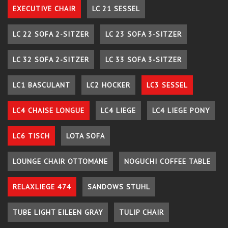
EXECUTIVE CHAIR
LC 21 SESSEL
LC 22 SOFA 2-SITZER
LC 23 SOFA 3-SITZER
LC 32 SOFA 2-SITZER
LC 33 SOFA 3-SITZER
LC1 BASCULANT
LC2 HOCKER
LC3 SESSEL
LC4 CHAISE LONGUE
LC4 LIEGE
LC4 LIEGE PONY
LC6 TISCH
LOTA SOFA
LOUNGE CHAIR OTTOMANE
NOGUCHI COFFEE TABLE
RELAXLIEGE 474
SANDOWS STUHL
TUBE LIGHT EILEEN GRAY
TULIP CHAIR