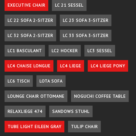
EXECUTIVE CHAIR
LC 21 SESSEL
LC 22 SOFA 2-SITZER
LC 23 SOFA 3-SITZER
LC 32 SOFA 2-SITZER
LC 33 SOFA 3-SITZER
LC1 BASCULANT
LC2 HOCKER
LC3 SESSEL
LC4 CHAISE LONGUE
LC4 LIEGE
LC4 LIEGE PONY
LC6 TISCH
LOTA SOFA
LOUNGE CHAIR OTTOMANE
NOGUCHI COFFEE TABLE
RELAXLIEGE 474
SANDOWS STUHL
TUBE LIGHT EILEEN GRAY
TULIP CHAIR