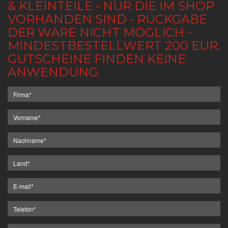
& KLEINTEILE - NUR DIE IM SHOP
VORHANDEN SIND - RÜCKGABE
DER WARE NICHT MÖGLICH -
MINDESTBESTELLWERT 200 EUR.
GUTSCHEINE FINDEN KEINE
ANWENDUNG.