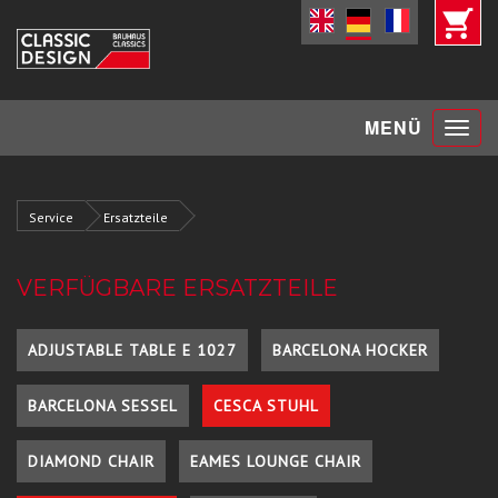
Toggle
MENÜ
navigat
Service
Ersatzteile
VERFÜGBARE ERSATZTEILE
ADJUSTABLE TABLE E 1027
BARCELONA HOCKER
BARCELONA SESSEL
CESCA STUHL
DIAMOND CHAIR
EAMES LOUNGE CHAIR