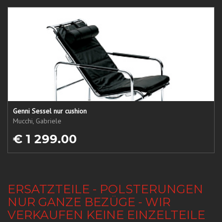
Genni Sessel nur cushion
Mucchi, Gabriele
€ 1 299.00
ERSATZTEILE - POLSTERUNGEN
NUR GANZE BEZÜGE - WIR
VERKAUFEN KEINE EINZELTEILE