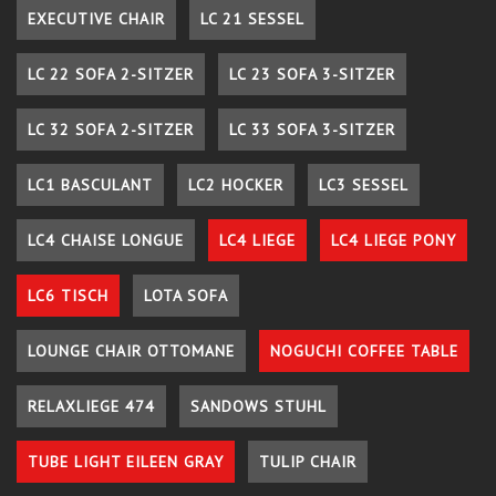
EXECUTIVE CHAIR
LC 21 SESSEL
LC 22 SOFA 2-SITZER
LC 23 SOFA 3-SITZER
LC 32 SOFA 2-SITZER
LC 33 SOFA 3-SITZER
LC1 BASCULANT
LC2 HOCKER
LC3 SESSEL
LC4 CHAISE LONGUE
LC4 LIEGE
LC4 LIEGE PONY
LC6 TISCH
LOTA SOFA
LOUNGE CHAIR OTTOMANE
NOGUCHI COFFEE TABLE
RELAXLIEGE 474
SANDOWS STUHL
TUBE LIGHT EILEEN GRAY
TULIP CHAIR