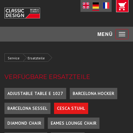
Toggle
MENÜ
navigat
Service
Ersatzteile
VERFÜGBARE ERSATZTEILE
ADJUSTABLE TABLE E 1027
BARCELONA HOCKER
BARCELONA SESSEL
CESCA STUHL
DIAMOND CHAIR
EAMES LOUNGE CHAIR