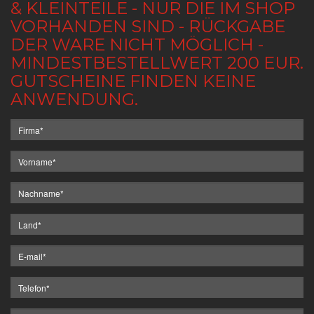
& KLEINTEILE - NUR DIE IM SHOP
VORHANDEN SIND - RÜCKGABE
DER WARE NICHT MÖGLICH -
MINDESTBESTELLWERT 200 EUR.
GUTSCHEINE FINDEN KEINE
ANWENDUNG.