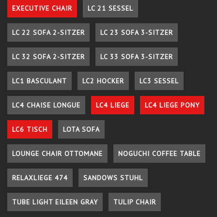
EXECUTIVE CHAIR
LC 21 SESSEL
LC 22 SOFA 2-SITZER
LC 23 SOFA 3-SITZER
LC 32 SOFA 2-SITZER
LC 33 SOFA 3-SITZER
LC1 BASCULANT
LC2 HOCKER
LC3 SESSEL
LC4 CHAISE LONGUE
LC4 LIEGE
LC4 LIEGE PONY
LC6 TISCH
LOTA SOFA
LOUNGE CHAIR OTTOMANE
NOGUCHI COFFEE TABLE
RELAXLIEGE 474
SANDOWS STUHL
TUBE LIGHT EILEEN GRAY
TULIP CHAIR