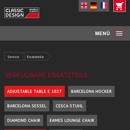
Toggle
MENÜ
navigat
Service
Ersatzteile
VERFÜGBARE ERSATZTEILE
ADJUSTABLE TABLE E 1027
BARCELONA HOCKER
BARCELONA SESSEL
CESCA STUHL
DIAMOND CHAIR
EAMES LOUNGE CHAIR