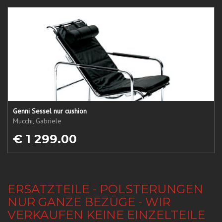
Genni Sessel nur cushion
Mucchi, Gabriele
€ 1 299.00
ERSATZTEILE - POLSTERUNGEN
NUR GANZE BEZÜGE - WIR
VERKAUFEN KEINE EINZELTEILE