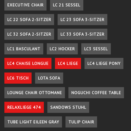
EXECUTIVE CHAIR
LC 21 SESSEL
LC 22 SOFA 2-SITZER
LC 23 SOFA 3-SITZER
LC 32 SOFA 2-SITZER
LC 33 SOFA 3-SITZER
LC1 BASCULANT
LC2 HOCKER
LC3 SESSEL
LC4 CHAISE LONGUE
LC4 LIEGE
LC4 LIEGE PONY
LC6 TISCH
LOTA SOFA
LOUNGE CHAIR OTTOMANE
NOGUCHI COFFEE TABLE
RELAXLIEGE 474
SANDOWS STUHL
TUBE LIGHT EILEEN GRAY
TULIP CHAIR