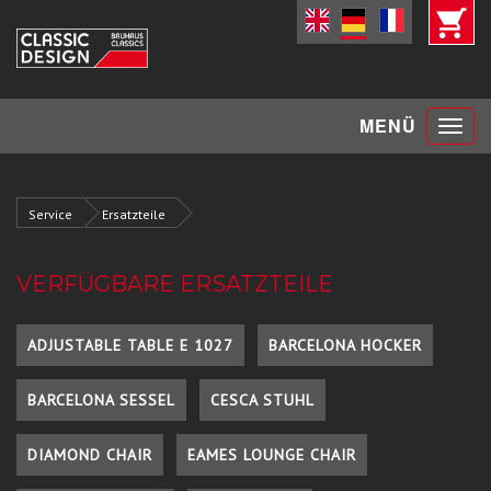
Toggle
MENÜ
navigat
Service
Ersatzteile
VERFÜGBARE ERSATZTEILE
ADJUSTABLE TABLE E 1027
BARCELONA HOCKER
BARCELONA SESSEL
CESCA STUHL
DIAMOND CHAIR
EAMES LOUNGE CHAIR