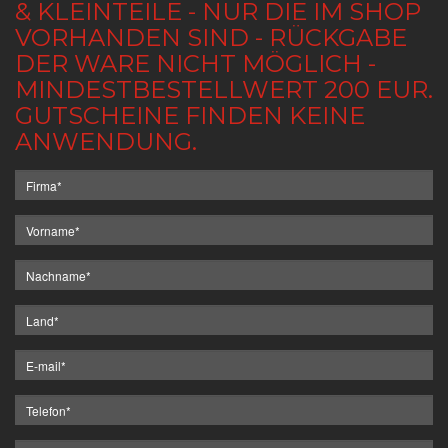
& KLEINTEILE - NUR DIE IM SHOP
VORHANDEN SIND - RÜCKGABE
DER WARE NICHT MÖGLICH -
MINDESTBESTELLWERT 200 EUR.
GUTSCHEINE FINDEN KEINE
ANWENDUNG.