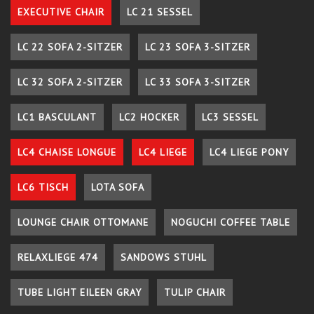
EXECUTIVE CHAIR
LC 21 SESSEL
LC 22 SOFA 2-SITZER
LC 23 SOFA 3-SITZER
LC 32 SOFA 2-SITZER
LC 33 SOFA 3-SITZER
LC1 BASCULANT
LC2 HOCKER
LC3 SESSEL
LC4 CHAISE LONGUE
LC4 LIEGE
LC4 LIEGE PONY
LC6 TISCH
LOTA SOFA
LOUNGE CHAIR OTTOMANE
NOGUCHI COFFEE TABLE
RELAXLIEGE 474
SANDOWS STUHL
TUBE LIGHT EILEEN GRAY
TULIP CHAIR