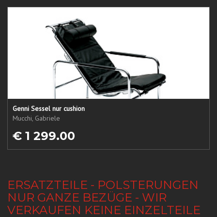
Genni Sessel nur cushion
Mucchi, Gabriele
€ 1 299.00
ERSATZTEILE - POLSTERUNGEN
NUR GANZE BEZÜGE - WIR
VERKAUFEN KEINE EINZELTEILE