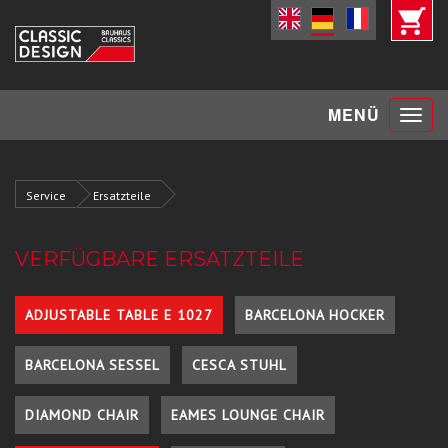
Toggle
MENÜ
navigat
Service
Ersatzteile
VERFÜGBARE ERSATZTEILE
ADJUSTABLE TABLE E 1027
BARCELONA HOCKER
BARCELONA SESSEL
CESCA STUHL
DIAMOND CHAIR
EAMES LOUNGE CHAIR