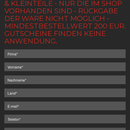
& KLEINTEILE - NUR DIE IM SHOP
VORHANDEN SIND - RÜCKGABE
DER WARE NICHT MÖGLICH -
MINDESTBESTELLWERT 200 EUR.
GUTSCHEINE FINDEN KEINE
ANWENDUNG.