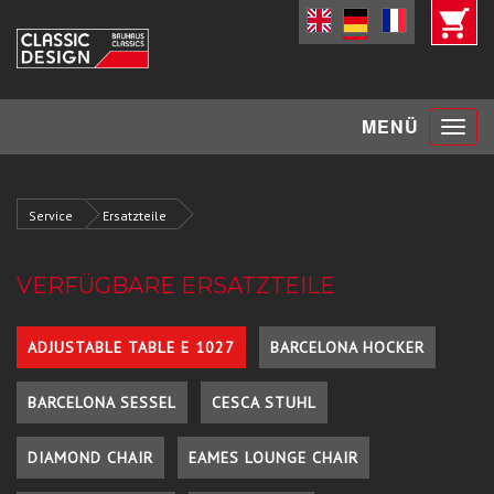
Toggle
MENÜ
navigat
Service
Ersatzteile
VERFÜGBARE ERSATZTEILE
ADJUSTABLE TABLE E 1027
BARCELONA HOCKER
BARCELONA SESSEL
CESCA STUHL
DIAMOND CHAIR
EAMES LOUNGE CHAIR