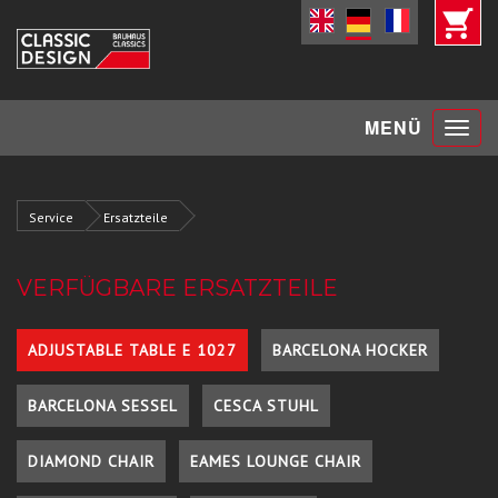
Toggle
MENÜ
navigat
Service
Ersatzteile
VERFÜGBARE ERSATZTEILE
ADJUSTABLE TABLE E 1027
BARCELONA HOCKER
BARCELONA SESSEL
CESCA STUHL
DIAMOND CHAIR
EAMES LOUNGE CHAIR