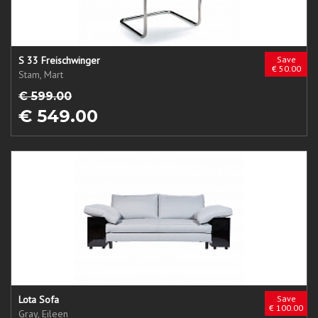
S 33 Freischwinger
Save
€ 50.00
Stam, Mart
€ 599.00
€ 549.00
Lota Sofa
Save
€ 100.00
Gray, Eileen