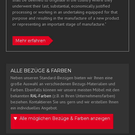
shall be deemed to originate in the country where they
underwent their last, substantial, economically justified
processing or working in an undertaking equipped for that
purpose and resulting in the manufacture of a new product
or representing an important stage of manufacture."
Mehr erfahren
ALLE BEZÜGE & FARBEN
Neben unseren Standard-Bezügen bieten wir Ihnen eine
große Auswahl an verschiedenen Bezugs-Materialien und
Farben. Ebenfalls können wir unsere meisten Möbel mit den
bekannten
RAL-Farben
(z.B. in Ihren Unternehmensfarben)
beziehen. Kontaktieren Sie uns gern und wir erstellen Ihnen
ein individuelles Angebot.
Alle möglichen Bezüge & Farben anzeigen