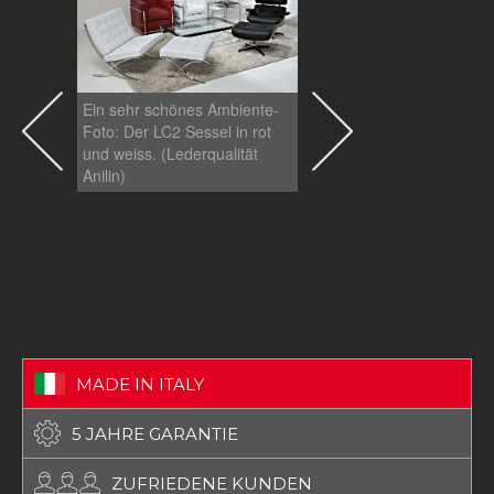
Ein sehr schönes Ambiente-
Ein Kunde wählte eine
Foto: Der LC2 Sessel in rot
Vielzahl an LC2 Chairs f
und weiss. (Lederqualität
seine Bar. Diese tolle Id
Anilin)
schafft eine ganz beson
Atmosphäre.
MADE IN ITALY
5 JAHRE GARANTIE
ZUFRIEDENE KUNDEN