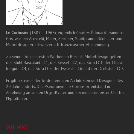
Le Corbusier
(1887 – 1965), eigentlich Charles-Édouard Jeanneret-
Gris, war ein Architekt, Maler, Zeichner, Stadtplaner, Bildhauer und
Möbeldesigner schweizerisch-französischer Abstammung.
Zu seinen bekanntesten Werken im Bereich Möbeldesign gelten
der Stuhl Basculant LC1, der Sessel LC2, das Sofa LC3, der Chaise
longue LC4, das Sofa LC5, der Esstisch LC6 und der Drehstuhl LC7.
Er gilt als einer der bedeutendsten Architekten und Designer des
20. Jahrhunderts. Das Pseudonym Le Corbusier entstand in
Anlehnung an seinen Urgroßvater und seinen Lehrmeister Charles
l'Eplattenier.
WERKE