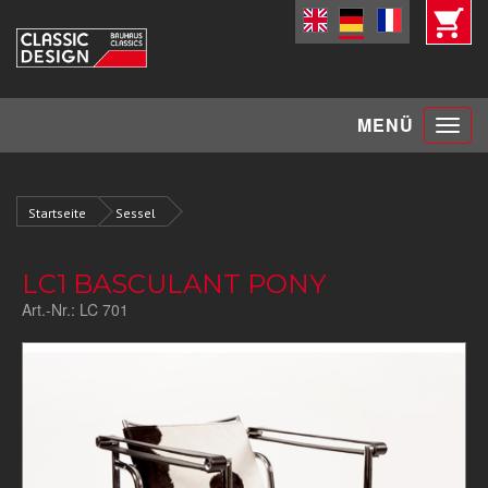
Toggle
MENÜ
navigat
Startseite
Sessel
LC1 BASCULANT PONY
Art.-Nr.:
LC 701