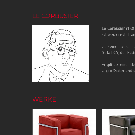
LE CORBUSIER
Le Corbusier
(1887
schweizerisch-fra
Zu seinen bekannt
Sofa LC5, der Esst
Er gilt als einer
Urgroßvater und se
WERKE