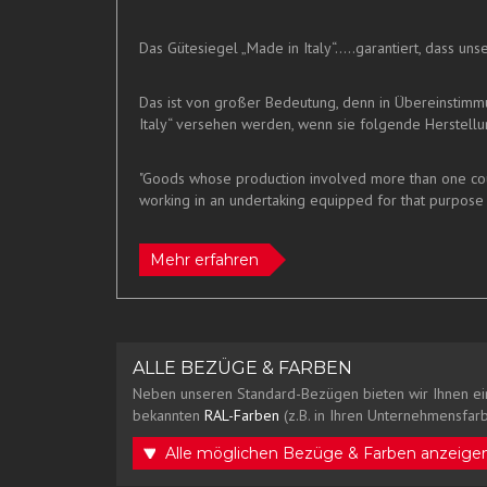
Das Gütesiegel „Made in Italy“.....garantiert, dass u
Das ist von großer Bedeutung, denn in Übereinstim
Italy“ versehen werden, wenn sie folgende Herstellun
"Goods whose production involved more than one count
working in an undertaking equipped for that purpose 
Mehr erfahren
ALLE BEZÜGE & FARBEN
Neben unseren Standard-Bezügen bieten wir Ihnen ei
bekannten
RAL-Farben
(z.B. in Ihren Unternehmensfarb
Alle möglichen Bezüge & Farben anzeige