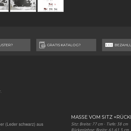
USTER?
GRATIS KATALOG?
BEZAHL
.
MASSE VOM SITZ +RÜCKE
der (Leder schwarz) aus
Sitz: Breite: 77 cm · Tiefe: 38 cm
y
Rückenlehne: Breite: 61-61,3 cm