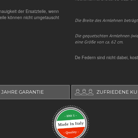
auigkeit der Ersatzteile, wenn
teile können nicht umgetauscht
Die Breite des Armlehnen beträgt
Die gequetschten Armlehnen (wi
eine Größe von ca. 62 cm.
De Federn sind nicht dabei, kost
 JAHRE GARANTIE
ZUFRIEDENE K