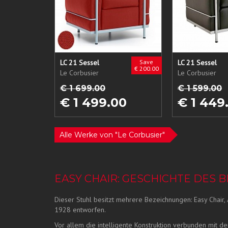
LC 21 Sessel
Save
LC 21 Sessel
€ 200.00
Le Corbusier
Le Corbusier
€ 1 699.00
€ 1 599.00
€ 1 499.00
€ 1 449
Alle Werke von "Le Corbusier"
EASY CHAIR: GESCHICHTE DES
Dieser Stuhl besitzt mehrere Bezeichnungen: Easy Chair,
1928 entworfen.
Vor allem die intelligente Konstruktion verbunden mit de