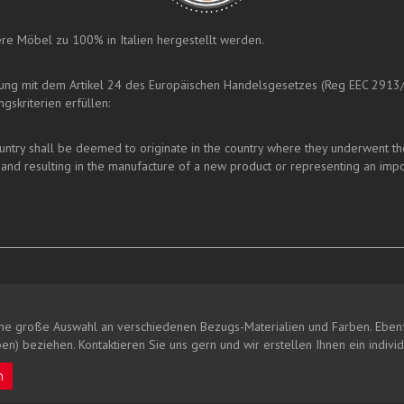
nsere Möbel zu 100% in Italien hergestellt werden.
mung mit dem Artikel 24 des Europäischen Handelsgesetzes (Reg EEC 2913
gskriterien erfüllen:
ry shall be deemed to originate in the country where they underwent their 
and resulting in the manufacture of a new product or representing an impo
ne große Auswahl an verschiedenen Bezugs-Materialien und Farben. Ebenf
en) beziehen. Kontaktieren Sie uns gern und wir erstellen Ihnen ein indivi
n