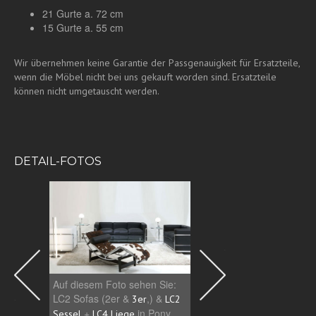
21 Gurte a. 72 cm
15 Gurte a. 55 cm
Wir übernehmen keine Garantie der Passgenauigkeit für Ersatzteile,
wenn die Möbel nicht bei uns gekauft worden sind. Ersatzteile
können nicht umgetauscht werden.
DETAIL-FOTOS
Auf diesem Foto sehen Sie:
Lassen Sie die Gestelle 
LC2 Sofas (2er &
,) &
LC2 Produkte in Ihren
3er
LC2
R
+
in Pony,
lackieren. Perfe
Sessel
LC4 Liege
Farben