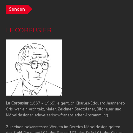
Senden
LE CORBUSIER
Le Corbusier
(1887 – 1965), eigentlich Charles-Édouard Jeanneret-
Gris, war ein Architekt, Maler, Zeichner, Stadtplaner, Bildhauer und
Möbeldesigner schweizerisch-französischer Abstammung.
Zu seinen bekanntesten Werken im Bereich Möbeldesign gelten
der Stuhl Basculant LC1, der Sessel LC2, das Sofa LC3, der Chaise