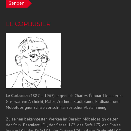
Senden
LE CORBUSIER
Le Corbusier
(1887 – 1965), eigentlich Charles-Édouard Jeanneret-
Gris, war ein Architekt, Maler, Zeichner, Stadtplaner, Bildhauer und
Möbeldesigner schweizerisch-französischer Abstammung.
Zu seinen bekanntesten Werken im Bereich Möbeldesign gelten
der Stuhl Basculant LC1, der Sessel LC2, das Sofa LC3, der Chaise
longue LC4, das Sofa LC5, der Esstisch LC6 und der Drehstuhl LC7.